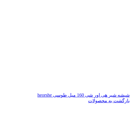
شیشه شیر هی اور شی 160 میل طوسی heorshe
بازگشت به محصولات