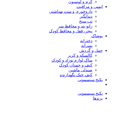
کرم و لوسیون
ایمنی و مراقبت
داروخوری و ست بهداشتی
دندانگیر
تب‌ سنج
زانو بند و محافظ سر
پیجر، قفل و محافظ کودک
پوشاک
دخترانه
پسرانه
حمل و گردش
کالسکه و کریر
ساک لوازم نوزاد و کودک
کیف و چمدان کودک
صندلی ماشین
کیف خنک نگهدارنده
پکیج سیسمونی
پکیج سیسمونی
برندها