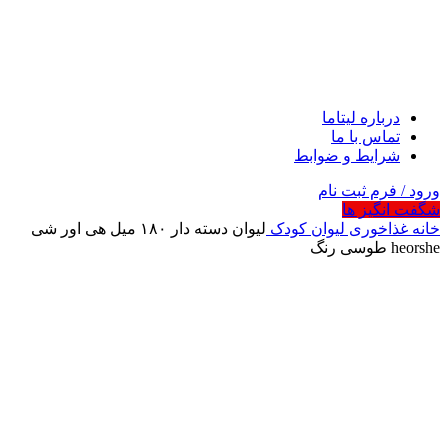
درباره لیتاما
تماس با ما
شرایط و ضوابط
ورود / فرم ثبت نام
شگفت انگیز ها
خانه
غذاخوری
لیوان کودک
لیوان دسته دار ۱۸۰ میل هی اور شی
heorshe طوسی رنگ