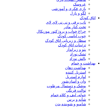
عروسک
بازی فکری و آموزشی
لگو و پازل
اتاق کودک
تاب برقی و نی نی لای لای
تخت کنار مادر
چراغ خواب و پروژکتور موزیکال
چوب لباسی کودک
سطل و زیرپایی اتاق کودک
تزئینات اتاق کودک
پتو و زیرانداز
تشک نوزاد
بالش نوزاد
بهداشت و حمام
بهداشت دهان
استریل کننده
لوازم استریل
وان و آسان‌شور
پوشک و دستمال مرطوب
توالت فرنگی
حوله، لیف و کلاه حمام
شانه و برس
شامپو و شوینده بدن