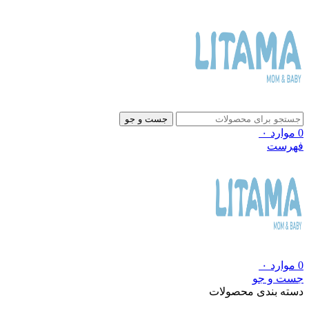
جست و جو
0
موارد
۰
فهرست
0
موارد
۰
جست و جو
دسته بندی محصولات