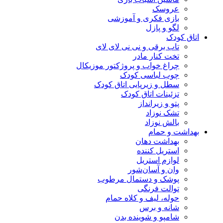
عروسک
بازی فکری و آموزشی
لگو و پازل
اتاق کودک
تاب برقی و نی نی لای لای
تخت کنار مادر
چراغ خواب و پروژکتور موزیکال
چوب لباسی کودک
سطل و زیرپایی اتاق کودک
تزئینات اتاق کودک
پتو و زیرانداز
تشک نوزاد
بالش نوزاد
بهداشت و حمام
بهداشت دهان
استریل کننده
لوازم استریل
وان و آسان‌شور
پوشک و دستمال مرطوب
توالت فرنگی
حوله، لیف و کلاه حمام
شانه و برس
شامپو و شوینده بدن