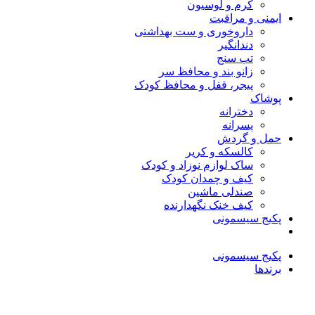
کرم و لوسیون
ایمنی و مراقبت
داروخوری و ست بهداشتی
دندانگیر
تب‌ سنج
زانو بند و محافظ سر
پیجر، قفل و محافظ کودک
پوشاک
دخترانه
پسرانه
حمل و گردش
کالسکه و کریر
ساک لوازم نوزاد و کودک
کیف و چمدان کودک
صندلی ماشین
کیف خنک نگهدارنده
پکیج سیسمونی
پکیج سیسمونی
برندها