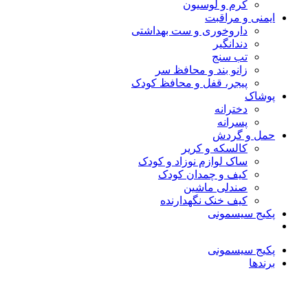
کرم و لوسیون
ایمنی و مراقبت
داروخوری و ست بهداشتی
دندانگیر
تب‌ سنج
زانو بند و محافظ سر
پیجر، قفل و محافظ کودک
پوشاک
دخترانه
پسرانه
حمل و گردش
کالسکه و کریر
ساک لوازم نوزاد و کودک
کیف و چمدان کودک
صندلی ماشین
کیف خنک نگهدارنده
پکیج سیسمونی
پکیج سیسمونی
برندها