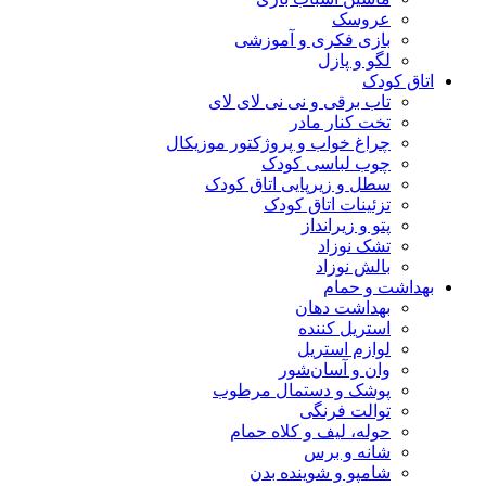
عروسک
بازی فکری و آموزشی
لگو و پازل
اتاق کودک
تاب برقی و نی نی لای لای
تخت کنار مادر
چراغ خواب و پروژکتور موزیکال
چوب لباسی کودک
سطل و زیرپایی اتاق کودک
تزئینات اتاق کودک
پتو و زیرانداز
تشک نوزاد
بالش نوزاد
بهداشت و حمام
بهداشت دهان
استریل کننده
لوازم استریل
وان و آسان‌شور
پوشک و دستمال مرطوب
توالت فرنگی
حوله، لیف و کلاه حمام
شانه و برس
شامپو و شوینده بدن