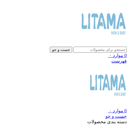
جست و جو
0
موارد
۰
فهرست
0
موارد
۰
جست و جو
دسته بندی محصولات