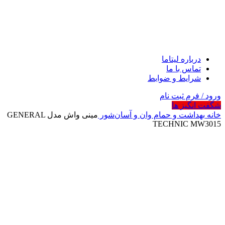
درباره لیتاما
تماس با ما
شرایط و ضوابط
ورود / فرم ثبت نام
شگفت انگیز ها
خانه
بهداشت و حمام
وان و آسان‌شور
مینی واش مدل GENERAL
TECHNIC MW3015