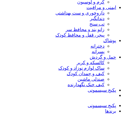
کرم و لوسیون
ایمنی و مراقبت
داروخوری و ست بهداشتی
دندانگیر
تب‌ سنج
زانو بند و محافظ سر
پیجر، قفل و محافظ کودک
پوشاک
دخترانه
پسرانه
حمل و گردش
کالسکه و کریر
ساک لوازم نوزاد و کودک
کیف و چمدان کودک
صندلی ماشین
کیف خنک نگهدارنده
پکیج سیسمونی
پکیج سیسمونی
برندها