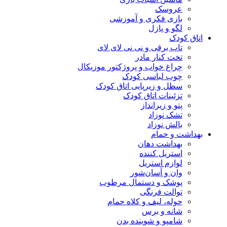
عروسک
بازی فکری و آموزشی
لگو و پازل
اتاق کودک
تاب برقی و نی نی لای لای
تخت کنار مادر
چراغ خواب و پروژکتور موزیکال
چوب لباسی کودک
سطل و زیرپایی اتاق کودک
تزئینات اتاق کودک
پتو و زیرانداز
تشک نوزاد
بالش نوزاد
بهداشت و حمام
بهداشت دهان
استریل کننده
لوازم استریل
وان و آسان‌شور
پوشک و دستمال مرطوب
توالت فرنگی
حوله، لیف و کلاه حمام
شانه و برس
شامپو و شوینده بدن