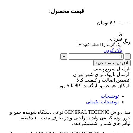
قیمت محصول:​
۴,۱۰۰,۰۰۰
تومان
بژ
نقره‌ای
رنگ
پاک کردن
مینی
واش
افزودن به سبد خرید
مدل
ارسال سریع پستی
GENERAL
ارسال با پیک برای شهر تهران
TECHNIC
تضمین اصالت و کیفیت کالا
MW3015
امکان تعویض و بازگشت کالا تا ۷ روز
عدد
توضیحات
توضیحات تکمیلی
مینی واش GENERAL TECHNIC نوعی دستگاه شوینده جمع و
جور بوده که می‌تواند به راحتی و در ظرف مدت ۱۰ دقیقه،
لباس‌های شما را شستشو دهد.