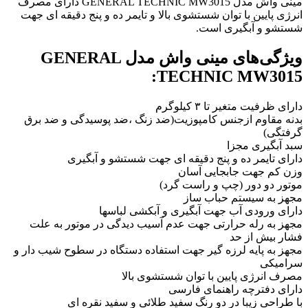
مینی واش مدل GENERAL TECHNIC MW3015 دارای مصرف
انرژی پایین با توان شستشوی بالا و تایمر ده و پنج دقیقه ای جهت
شستشو و آبگیری است.
ویژگی‌های مینی واش مدل GENERAL
TECHNIC MW3015:
دارای ظرفیت متغیر تا ۳ کیلوگرم
بدنه مقاوم ازجنس کامپوزیت(ضد زنگ ،ضد پوسیدگی و ضد برق
گرفتگی)
سبد آبگیری مجزا
دارای تایمر ده و پنج دقیقه ای جهت شستشو و آبگیری
وزن کم جهت جابجایی آسان
موتور دو دور (چپ و راست گرد)
مجهز به سیستم حباب ساز
دارای ورودی آب جهت آبگیری و آبکشی لباسها
مجهز به رله حرارتی جهت عدم آسیب دیدگی در موتور به علت
فشار بیش از حد
مجهز به پایه لرزه گیر جهت استفاده دستگاه در سطوح شیب دار و
سرامیکی
مصرف انرژی پایین با توان شستشوی بالا
دارای دفترچه راهنمای فارسی
با طراحی زیبا در دو رنگ سفید طلائی و سفید نقره ای