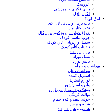
عروسک
بازی فکری و آموزشی
لگو و پازل
اتاق کودک
تاب برقی و نی نی لای لای
تخت کنار مادر
چراغ خواب و پروژکتور موزیکال
چوب لباسی کودک
سطل و زیرپایی اتاق کودک
تزئینات اتاق کودک
پتو و زیرانداز
تشک نوزاد
بالش نوزاد
بهداشت و حمام
بهداشت دهان
استریل کننده
لوازم استریل
وان و آسان‌شور
پوشک و دستمال مرطوب
توالت فرنگی
حوله، لیف و کلاه حمام
شانه و برس
شامپو و شوینده بدن