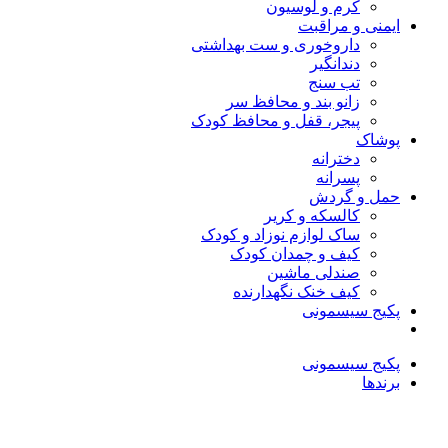
کرم و لوسیون
ایمنی و مراقبت
داروخوری و ست بهداشتی
دندانگیر
تب‌ سنج
زانو بند و محافظ سر
پیجر، قفل و محافظ کودک
پوشاک
دخترانه
پسرانه
حمل و گردش
کالسکه و کریر
ساک لوازم نوزاد و کودک
کیف و چمدان کودک
صندلی ماشین
کیف خنک نگهدارنده
پکیج سیسمونی
پکیج سیسمونی
برندها