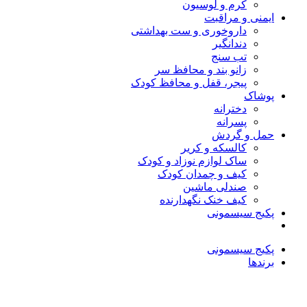
کرم و لوسیون
ایمنی و مراقبت
داروخوری و ست بهداشتی
دندانگیر
تب‌ سنج
زانو بند و محافظ سر
پیجر، قفل و محافظ کودک
پوشاک
دخترانه
پسرانه
حمل و گردش
کالسکه و کریر
ساک لوازم نوزاد و کودک
کیف و چمدان کودک
صندلی ماشین
کیف خنک نگهدارنده
پکیج سیسمونی
پکیج سیسمونی
برندها