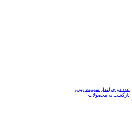
عدد دو چراغدار سوییت وودیز
بازگشت به محصولات