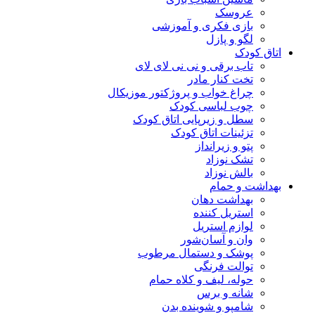
عروسک
بازی فکری و آموزشی
لگو و پازل
اتاق کودک
تاب برقی و نی نی لای لای
تخت کنار مادر
چراغ خواب و پروژکتور موزیکال
چوب لباسی کودک
سطل و زیرپایی اتاق کودک
تزئینات اتاق کودک
پتو و زیرانداز
تشک نوزاد
بالش نوزاد
بهداشت و حمام
بهداشت دهان
استریل کننده
لوازم استریل
وان و آسان‌شور
پوشک و دستمال مرطوب
توالت فرنگی
حوله، لیف و کلاه حمام
شانه و برس
شامپو و شوینده بدن