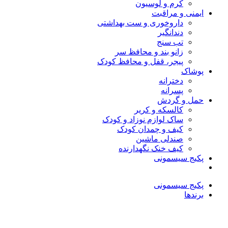
کرم و لوسیون
ایمنی و مراقبت
داروخوری و ست بهداشتی
دندانگیر
تب‌ سنج
زانو بند و محافظ سر
پیجر، قفل و محافظ کودک
پوشاک
دخترانه
پسرانه
حمل و گردش
کالسکه و کریر
ساک لوازم نوزاد و کودک
کیف و چمدان کودک
صندلی ماشین
کیف خنک نگهدارنده
پکیج سیسمونی
پکیج سیسمونی
برندها