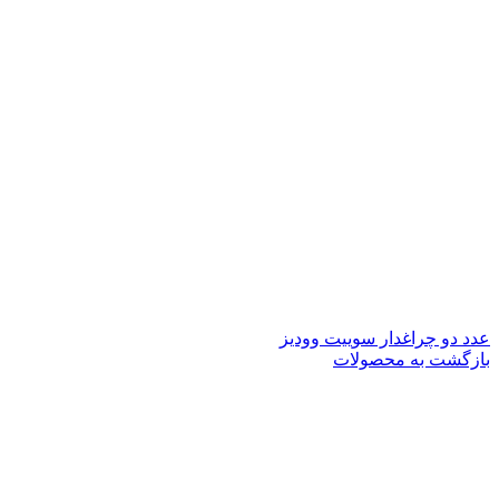
عدد دو چراغدار سوییت وودیز
بازگشت به محصولات