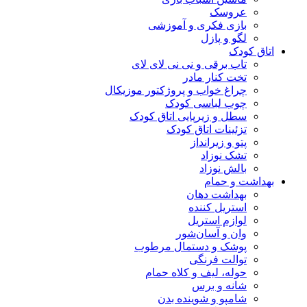
عروسک
بازی فکری و آموزشی
لگو و پازل
اتاق کودک
تاب برقی و نی نی لای لای
تخت کنار مادر
چراغ خواب و پروژکتور موزیکال
چوب لباسی کودک
سطل و زیرپایی اتاق کودک
تزئینات اتاق کودک
پتو و زیرانداز
تشک نوزاد
بالش نوزاد
بهداشت و حمام
بهداشت دهان
استریل کننده
لوازم استریل
وان و آسان‌شور
پوشک و دستمال مرطوب
توالت فرنگی
حوله، لیف و کلاه حمام
شانه و برس
شامپو و شوینده بدن