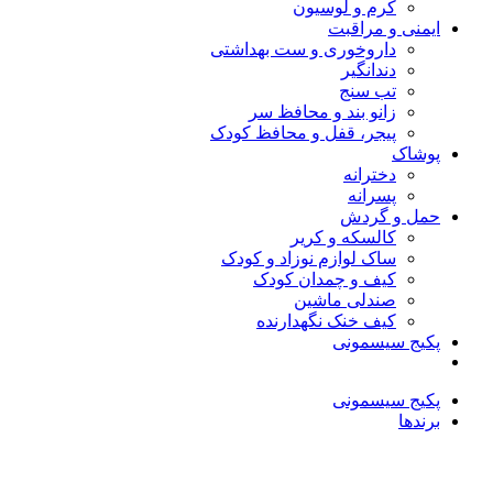
کرم و لوسیون
ایمنی و مراقبت
داروخوری و ست بهداشتی
دندانگیر
تب‌ سنج
زانو بند و محافظ سر
پیجر، قفل و محافظ کودک
پوشاک
دخترانه
پسرانه
حمل و گردش
کالسکه و کریر
ساک لوازم نوزاد و کودک
کیف و چمدان کودک
صندلی ماشین
کیف خنک نگهدارنده
پکیج سیسمونی
پکیج سیسمونی
برندها