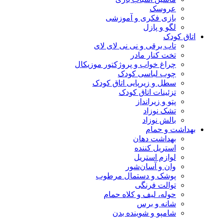
عروسک
بازی فکری و آموزشی
لگو و پازل
اتاق کودک
تاب برقی و نی نی لای لای
تخت کنار مادر
چراغ خواب و پروژکتور موزیکال
چوب لباسی کودک
سطل و زیرپایی اتاق کودک
تزئینات اتاق کودک
پتو و زیرانداز
تشک نوزاد
بالش نوزاد
بهداشت و حمام
بهداشت دهان
استریل کننده
لوازم استریل
وان و آسان‌شور
پوشک و دستمال مرطوب
توالت فرنگی
حوله، لیف و کلاه حمام
شانه و برس
شامپو و شوینده بدن