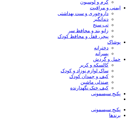
کرم و لوسیون
ایمنی و مراقبت
داروخوری و ست بهداشتی
دندانگیر
تب‌ سنج
زانو بند و محافظ سر
پیجر، قفل و محافظ کودک
پوشاک
دخترانه
پسرانه
حمل و گردش
کالسکه و کریر
ساک لوازم نوزاد و کودک
کیف و چمدان کودک
صندلی ماشین
کیف خنک نگهدارنده
پکیج سیسمونی
پکیج سیسمونی
برندها