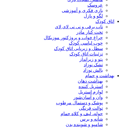
عروسک
بازی فکری و آموزشی
لگو و پازل
اتاق کودک
تاب برقی و نی نی لای لای
تخت کنار مادر
چراغ خواب و پروژکتور موزیکال
چوب لباسی کودک
سطل و زیرپایی اتاق کودک
تزئینات اتاق کودک
پتو و زیرانداز
تشک نوزاد
بالش نوزاد
بهداشت و حمام
بهداشت دهان
استریل کننده
لوازم استریل
وان و آسان‌شور
پوشک و دستمال مرطوب
توالت فرنگی
حوله، لیف و کلاه حمام
شانه و برس
شامپو و شوینده بدن