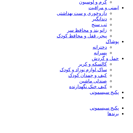
کرم و لوسیون
ایمنی و مراقبت
داروخوری و ست بهداشتی
دندانگیر
تب‌ سنج
زانو بند و محافظ سر
پیجر، قفل و محافظ کودک
پوشاک
دخترانه
پسرانه
حمل و گردش
کالسکه و کریر
ساک لوازم نوزاد و کودک
کیف و چمدان کودک
صندلی ماشین
کیف خنک نگهدارنده
پکیج سیسمونی
پکیج سیسمونی
برندها