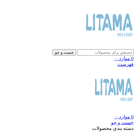
جست و جو
0
موارد
۰
فهرست
0
موارد
۰
جست و جو
دسته بندی محصولات