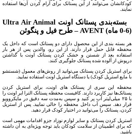
کودکانشان می‌توانند از این پستانک برای آرام کردن آن‌ها استفاده
نمایند
.
بسته‌بندی پستانک اونت Ultra Air Animal
(0-6 ماه) AVENT – طرح فیل و پنگوئن
هر بسته بندی از این محصول دارای دو پستانک است که داخل یک
محفظه قابل حمل قرار دارند
.
از این رو، والدین پس از هر بار
استفاده بعد از شستن و خشک کردن پستانک اونت با گذاشتن
درپوش از آلوده شده پستانک جلوگیری کنند
.
برای استریل کردن پستانک می
توانید از روش‌های معمول
(
شستشو
با مایع استریل کودک
)
یا دستگاه استریل اونت استفاده نمایید
.
محفظه این سری از پستانک های اونت، برای استریل کردن
پستانک‌ها نیز کاربرد دارند
.
کافیست محفظه پستانک الترا ایر اونت را
با
۲۵
میلی‌لیتر آب پر کنید و سپس به‌مدت سه دقیق در مایکروویو
قرار دهد
.
سپس آب داخل محفظه را خالی نمایید
.
پس از استریل
کردن، پستانک را می‌توانید در اختیار کودک قرار دهید
.
استریل کردن پستانک و سایر لوازم نوزاد جزو اقدامات مهمی است
که برای اطمینان از سلامت کودکان باید توجه ویژه‌ای به آن داشته
باشید
.