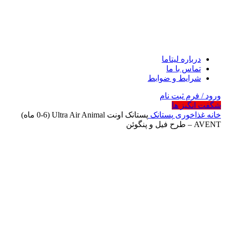
درباره لیتاما
تماس با ما
شرایط و ضوابط
ورود / فرم ثبت نام
شگفت انگیز ها
خانه
غذاخوری
پستانک
پستانک اونت Ultra Air Animal (0-6 ماه)
AVENT – طرح فیل و پنگوئن