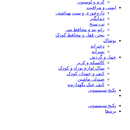
کرم و لوسیون
ایمنی و مراقبت
داروخوری و ست بهداشتی
دندانگیر
تب‌ سنج
زانو بند و محافظ سر
پیجر، قفل و محافظ کودک
پوشاک
دخترانه
پسرانه
حمل و گردش
کالسکه و کریر
ساک لوازم نوزاد و کودک
کیف و چمدان کودک
صندلی ماشین
کیف خنک نگهدارنده
پکیج سیسمونی
پکیج سیسمونی
برندها