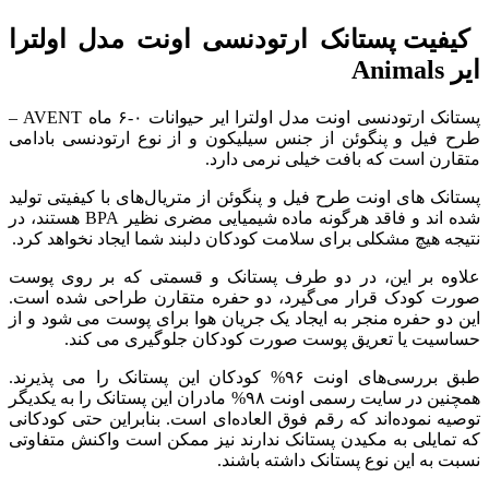
کیفیت پستانک ارتودنسی اونت مدل اولترا
ایر
Animals
پستانک ارتودنسی اونت مدل اولترا ایر حیوانات ۰-۶ ماه AVENT –
طرح فیل و پنگوئن
از جنس سیلیکون و از نوع ارتودنسی بادامی
متقارن است که بافت خیلی نرمی دارد
.
پستانک‌ های اونت طرح فیل و پنگوئن
از متریال‌های با کیفیتی تولید
شده اند و فاقد هرگونه ماده شیمیایی مضری نظیر
BPA
هستند، در
نتیجه هیچ مشکلی برای سلامت کودکان دلبند شما ایجاد نخواهد کرد
.
علاوه بر این، در دو طرف پستانک و قسمتی که بر روی پوست
صورت کودک قرار می‌گیرد، دو حفره متقارن طراحی شده است
.
این دو حفره منجر به ایجاد یک جریان هوا برای پوست می شود و از
حساسیت یا تعریق پوست صورت کودکان جلوگیری می کند
.
طبق بررسی‌های اونت
۹۶%
کودکان این پستانک را می پذیرند
.
همچنین در سایت رسمی اونت
۹۸%
مادران این پستانک را به یکدیگر
توصیه نموده‌اند که رقم فوق العاده‌ای است
.
بنابراین حتی کودکانی
که تمایلی به مکیدن پستانک ندارند نیز ممکن است واکنش متفاوتی
نسبت به این نوع پستانک داشته باشند
.