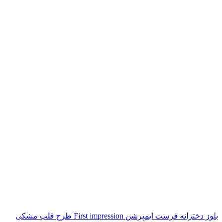
بلوز دخترانه فرست ایمپرشن First impression طرح قلب مشکی