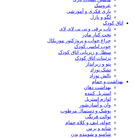
عروسک
بازی فکری و آموزشی
لگو و پازل
اتاق کودک
تاب برقی و نی نی لای لای
تخت کنار مادر
چراغ خواب و پروژکتور موزیکال
چوب لباسی کودک
سطل و زیرپایی اتاق کودک
تزئینات اتاق کودک
پتو و زیرانداز
تشک نوزاد
بالش نوزاد
بهداشت و حمام
بهداشت دهان
استریل کننده
لوازم استریل
وان و آسان‌شور
پوشک و دستمال مرطوب
توالت فرنگی
حوله، لیف و کلاه حمام
شانه و برس
شامپو و شوینده بدن