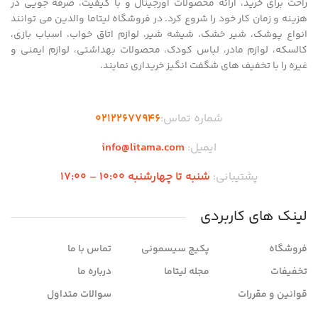
راحت برای خرید، ارائه محصولات اورجینال و با کیفیت، صرفه جویی در
هزینه و زمان کار خود را شروع کرد. در فروشگاه لیتاما والدین می توانند
انواع پوشک، شیر خشک، شیشه شیر، لوازم اتاق خواب، اسباب بازی،
کالسکه، لوازم مادر، لباس کودک، محصولات بهداشتی، لوازم ایمنی و
غیره را با تخفیف های شگفت انگیز خریداری نمایند.
شماره تماس:
02122677946
ایمیل:
info@litama.com
پشتیبانی:
شنبه تا چهارشنبه 10:00 – 17:00
لینک های کاربردی
فروشگاه
پکیج سیسمونی
تماس با ما
تخفیفات
مجله لیتاما
درباره ما
قوانین و مقررات
سوالات متداول