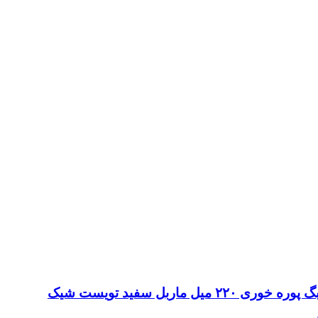
گ پوره خوری ۲۲۰ میل ماربل سفید تویست شیک