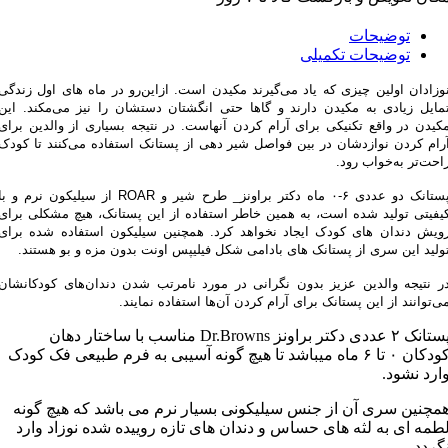
توضیحات
توضیحات تکمیلی
وزادان اولین چیزی که یاد می‌گیرند مکیدن است
.
ازاین‌رو در ماه های اول زندگی
مایل زیادی به مکیدن دارند و گاها حتی انگشتان دستشان را نیز می‌مکند
.
این
کیدن در واقع تکنیکی برای آرام کردن آنهاست
.
در نتیجه بسیاری از والدین برای
رام کردن نوازدشان در بین فواصل شیر دهی از پستانک استفاده می‌کنند تا کودک
احت‌تر به‌خواب رود
.
تانک دو عددی ۶-۰ ماه دکتر براونز_ طرح شیر و ROAR
از سیلیکون نرم و با
یفیتی تولید شده است، به همین خاطر استفاده از این پستانک، هیچ مشکلی برای
ویش دندان های کودک ایجاد نخواهد کرد
.
همچنین سیلیکون استفاده شده برای
ولید این سری از پستانک های بادامی شکل فیلیپس اونت بدون مزه و بو هستند
.
ر نتیجه والدین عزیز بدون نگرانی در مورد نامرتب شدن دندان‌های کودکانشان
ی‌توانند از این پستانک برای آرام کردن آن‌ها استفاده نمایند
.
پستانک ۲ عددی دکتر براونز Dr.Browns مناسب با ساختار دهان
کودکان ۰ تا ۶ ماه میباشد تا هیچ گونه آسیبی به فرم طبیعی فک کودک
ارد نشود.
مچنین سری آن از جنس سیلیکونی بسیار نرم می باشد که هیچ گونه
طمه ای به لثه های حساس و دندان های تازه روییده شده نوزاد وارد
گردد.