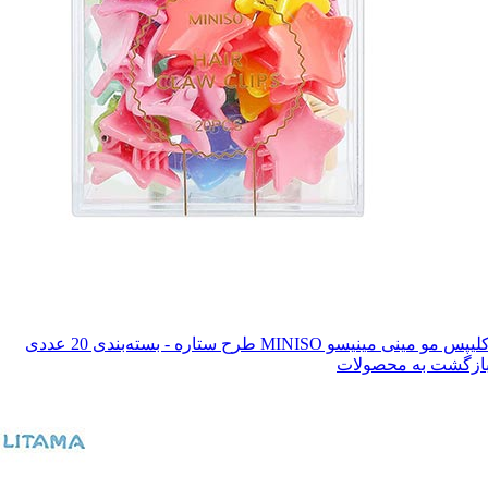
لیپس مو مینی مینیسو MINISO طرح ستاره - بسته‌بندی 20 عددی
ازگشت به محصولات