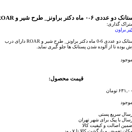
ک دو عددی ۶-۰ ماه دکتر براونز_ طرح شیر و ROAR
تراک گذاری:
تر براون
پستانک دو عددی 6-0 ماه دکتر براونز_ طرح شیر و ROAR دارای درب
ش بوده تا از آلوده شدن پستانک ها جلو گیری نماید.
موجود
قیمت محصول:​
۶۳۱,۰
تومان
موجود
رسال سریع پستی
رسال با پیک برای شهر تهران
ضمین اصالت و کیفیت کالا
کان تعویض و بازگشت کالا تا ۷ روز