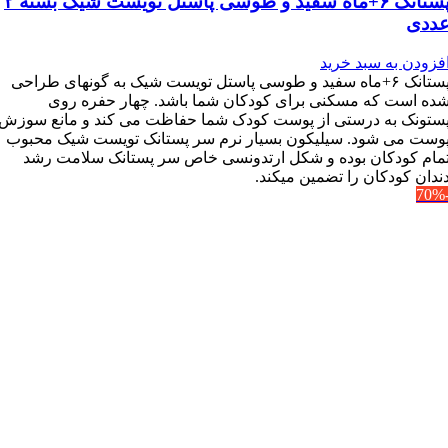
پستانک ۶+ماه سفید و طوسی پاستل تویست شیک بسته ۲
ددی
فزودن به سبد خرید
پستانک ۶+ماه سفید و طوسی پاستل تویست شیک به گونه‎ای طراحی
ده است که مسکنی برای کودکان شما باشد. چهار حفره روی
ستونک به درستی از پوست کودک شما حفاظت می کند و مانع سوزش
وست می شود. سیلیکون بسیار نرم سر پستانک تویست شیک محبوب
مام کودکان بوده و شکل ارتدونسی خاص سر پستانک سلامت رشد
ندان کودکان را تضمین می‎کند.
-7