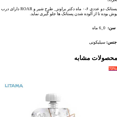
پستانک دو عددی ۶-۰ ماه دکتر براونز_ طرح شیر و ROAR دارای درب
وش بوده تا از آلوده شدن پستانک ها جلو گیری نماید.
سن:
0_6 ماه
جنس:
سیلیکونی
حصولات مشابه
-7