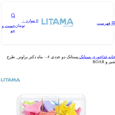
0
موارد
۰
فهرست
تومان
جست و
جو
انه
غذاخوری
پستانک
پستانک دو عددی ۶-۰ ماه دکتر براونز_ طرح
یر و ROAR