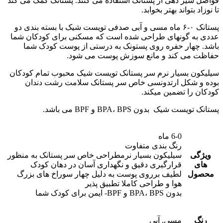
فواصل شیر دهی از پستانک استفاده می کنند. پستانک کمک می کند
تا نوزاد بتواند بهتر بخوابد.
پستانک ۰-۶ ماه مسی و آبی صدفی تویست شیک با بسته بندی دو
عددی به گونه‎ای طراحی شده است که مسکنی برای کودکان شما
باشد. چهار حفره روی پستونک به درستی از پوست کودک شما
حفاظت می کند و مانع سوزش پوست می شود.
سیلیکون بسیار نرم سر پستانک تویست شیک محبوب تمام کودکان
بوده و شکل ارتدونسی خاص سر پستانک سلامت رشت دندان
کودکان را تضمین می‎کند.
پستانک تویست شیک بدون BPA، BPS و BPF می باشد.
6-0 ماه
رنگ بندی متفاوت
ویژگی
سیلیکون بسیار نرمطراحی خاص سر پستانک به منظور
های
قرارگیری دقیق و نگهداری آسان در دهان کودک
محصول
لطیف برروی پوست به دلیل چهار سوراخ های بزرگ
هوا و طراحی کاملا تطبیق پذیر
بدون BPA، BPS و BPF- ایمن برای کودک شما
رنگ
مسی, آبی