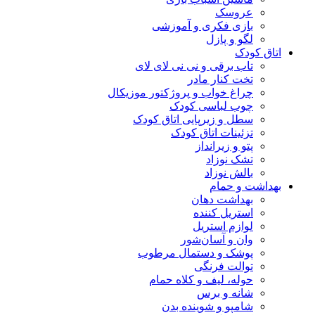
عروسک
بازی فکری و آموزشی
لگو و پازل
اتاق کودک
تاب برقی و نی نی لای لای
تخت کنار مادر
چراغ خواب و پروژکتور موزیکال
چوب لباسی کودک
سطل و زیرپایی اتاق کودک
تزئینات اتاق کودک
پتو و زیرانداز
تشک نوزاد
بالش نوزاد
بهداشت و حمام
بهداشت دهان
استریل کننده
لوازم استریل
وان و آسان‌شور
پوشک و دستمال مرطوب
توالت فرنگی
حوله، لیف و کلاه حمام
شانه و برس
شامپو و شوینده بدن