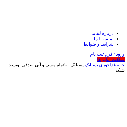
درباره لیتاما
تماس با ما
شرایط و ضوابط
ورود / فرم ثبت نام
شگفت انگیز ها
خانه
غذاخوری
پستانک
پستانک ۰-۶ماه مسی و آبی صدفی تویست
شیک