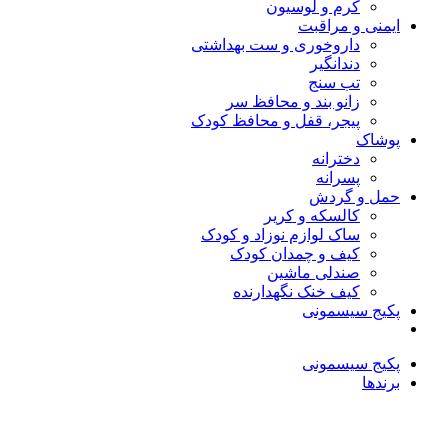
کرم و لوسیون
ایمنی و مراقبت
داروخوری و ست بهداشتی
دندانگیر
تب‌ سنج
زانو بند و محافظ سر
پیجر، قفل و محافظ کودک
پوشاک
دخترانه
پسرانه
حمل و گردش
کالسکه و کریر
ساک لوازم نوزاد و کودک
کیف و چمدان کودک
صندلی ماشین
کیف خنک نگهدارنده
پکیج سیسمونی
پکیج سیسمونی
برندها