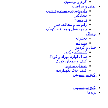
کرم و لوسیون
ایمنی و مراقبت
داروخوری و ست بهداشتی
دندانگیر
تب‌ سنج
زانو بند و محافظ سر
پیجر، قفل و محافظ کودک
پوشاک
دخترانه
پسرانه
حمل و گردش
کالسکه و کریر
ساک لوازم نوزاد و کودک
کیف و چمدان کودک
صندلی ماشین
کیف خنک نگهدارنده
پکیج سیسمونی
پکیج سیسمونی
برندها