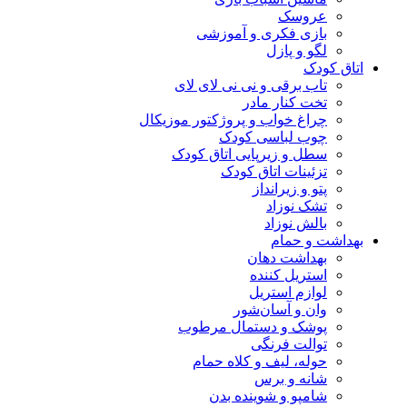
عروسک
بازی فکری و آموزشی
لگو و پازل
اتاق کودک
تاب برقی و نی نی لای لای
تخت کنار مادر
چراغ خواب و پروژکتور موزیکال
چوب لباسی کودک
سطل و زیرپایی اتاق کودک
تزئینات اتاق کودک
پتو و زیرانداز
تشک نوزاد
بالش نوزاد
بهداشت و حمام
بهداشت دهان
استریل کننده
لوازم استریل
وان و آسان‌شور
پوشک و دستمال مرطوب
توالت فرنگی
حوله، لیف و کلاه حمام
شانه و برس
شامپو و شوینده بدن