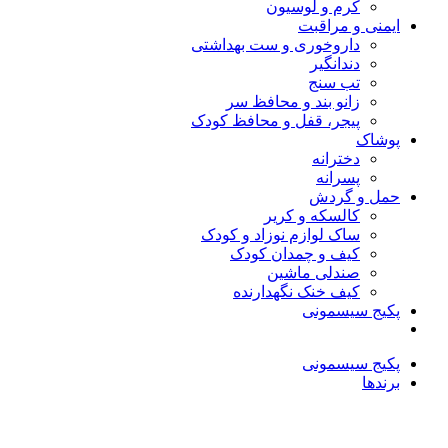
کرم و لوسیون
ایمنی و مراقبت
داروخوری و ست بهداشتی
دندانگیر
تب‌ سنج
زانو بند و محافظ سر
پیجر، قفل و محافظ کودک
پوشاک
دخترانه
پسرانه
حمل و گردش
کالسکه و کریر
ساک لوازم نوزاد و کودک
کیف و چمدان کودک
صندلی ماشین
کیف خنک نگهدارنده
پکیج سیسمونی
پکیج سیسمونی
برندها