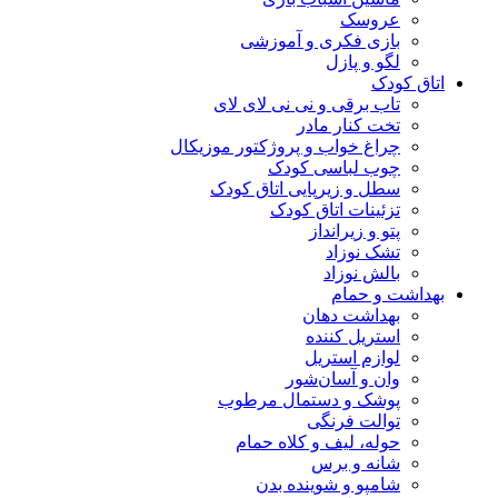
عروسک
بازی فکری و آموزشی
لگو و پازل
اتاق کودک
تاب برقی و نی نی لای لای
تخت کنار مادر
چراغ خواب و پروژکتور موزیکال
چوب لباسی کودک
سطل و زیرپایی اتاق کودک
تزئینات اتاق کودک
پتو و زیرانداز
تشک نوزاد
بالش نوزاد
بهداشت و حمام
بهداشت دهان
استریل کننده
لوازم استریل
وان و آسان‌شور
پوشک و دستمال مرطوب
توالت فرنگی
حوله، لیف و کلاه حمام
شانه و برس
شامپو و شوینده بدن