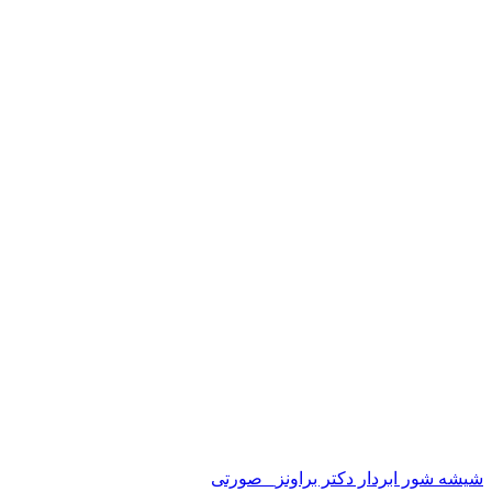
شیشه شور ابر‌دار دکتر براونز_ صورتی