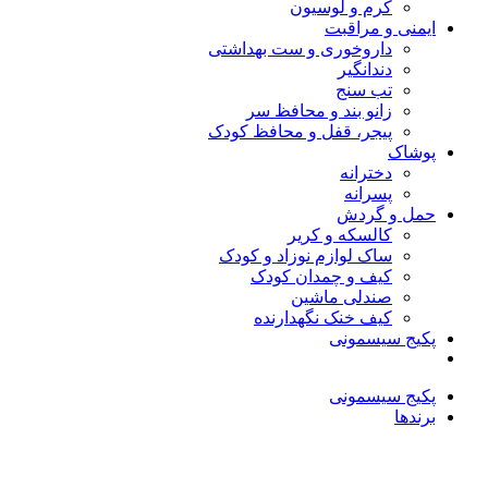
کرم و لوسیون
ایمنی و مراقبت
داروخوری و ست بهداشتی
دندانگیر
تب‌ سنج
زانو بند و محافظ سر
پیجر، قفل و محافظ کودک
پوشاک
دخترانه
پسرانه
حمل و گردش
کالسکه و کریر
ساک لوازم نوزاد و کودک
کیف و چمدان کودک
صندلی ماشین
کیف خنک نگهدارنده
پکیج سیسمونی
پکیج سیسمونی
برندها