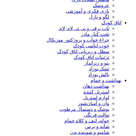
عروسک
بازی فکری و آموزشی
لگو و پازل
اتاق کودک
تاب برقی و نی نی لای لای
تخت کنار مادر
چراغ خواب و پروژکتور موزیکال
چوب لباسی کودک
سطل و زیرپایی اتاق کودک
تزئینات اتاق کودک
پتو و زیرانداز
تشک نوزاد
بالش نوزاد
بهداشت و حمام
بهداشت دهان
استریل کننده
لوازم استریل
وان و آسان‌شور
پوشک و دستمال مرطوب
توالت فرنگی
حوله، لیف و کلاه حمام
شانه و برس
شامپو و شوینده بدن