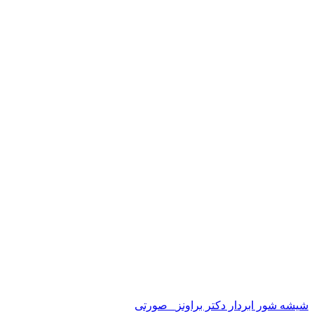
شیشه شور ابر‌دار دکتر براونز_ صورتی