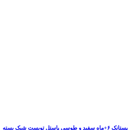
پستانک ۶+ماه سفید و طوسی پاستل تویست شیک بسته