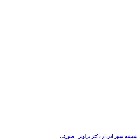
شیشه شور ابر‌دار دکتر براونز_ صورتی