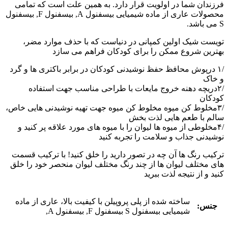
فرزندان شما در اولویت قرار دارد. به همین علت است که تمامی
محصولات عاری از ماده شیمیایی بیسفنول ‪,A‬ بیسفنول ‪,‬F بیسفنول
S می باشد.
تویست شیک اولین کمپانی در دنیاست که با حذف موارد مضر،
بهترین شروع ممکن را برای کودکان فراهم می سازد
۱‫/‬ درپوش محافظ حفظ نوشیدنی کودکان در برابر باکتری ها و گرد
و خاک
۲‫/‬دریچه دهنه خروج مایعات با طراحی مناسب جهت استفاده
کودکان
۳‫/‬مخلوط کن میوه مخلوط کن میوه جهت تهیه نوشیدنی هایی خاص،
سالم با طعم هایی لذت بخش
۴‫/‬مخلوطی از میوه ها لیوان را با میوه های مورد علاقه پر کنید و
نوشیدنی جذاب و سلامت را تجربه کنید
ترکیب رنگ ها آن چه در تصور دارید را خلق کنید! با ترکیب قسمت
های مختلف لیوان ها از چند رنگ مختلف لیوان منحصر خود را خلق
کنید و از نتیجه لذت ببرید
ساخته شده از پلی پروپیلن با کیفیت بالا، عاری از ماده
جنس:
شیمیایی بیسفنول ‪,A بیسفنول ‪,F بیسفنول S