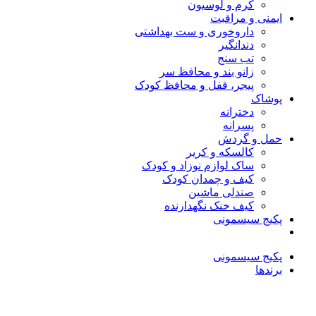
کرم و لوسیون
ایمنی و مراقبت
داروخوری و ست بهداشتی
دندانگیر
تب‌ سنج
زانو بند و محافظ سر
پیجر، قفل و محافظ کودک
پوشاک
دخترانه
پسرانه
حمل و گردش
کالسکه و کریر
ساک لوازم نوزاد و کودک
کیف و چمدان کودک
صندلی ماشین
کیف خنک نگهدارنده
پکیج سیسمونی
پکیج سیسمونی
برندها