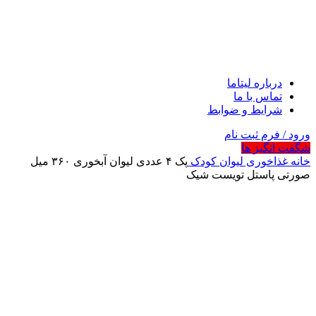
درباره لیتاما
تماس با ما
شرایط و ضوابط
ورود / فرم ثبت نام
شگفت انگیز ها
خانه
غذاخوری
لیوان کودک
پک ۴ عددی لیوان آبخوری ۳۶۰ میل
صورتی پاستل تویست شیک