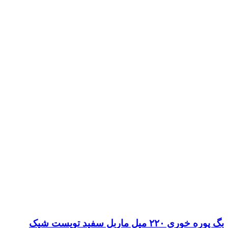
بگ پوره خوری ۲۲۰ میل ماربل سفید تویست شیک