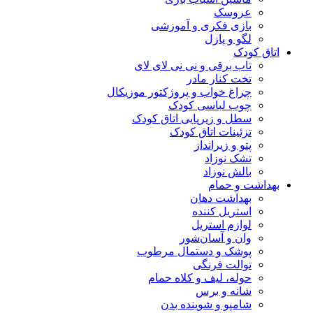
عروسک
بازی فکری و آموزشی
لگو و پازل
اتاق کودک
تاب برقی و نی نی لای لای
تخت کنار مادر
چراغ خواب و پروژکتور موزیکال
چوب لباسی کودک
سطل و زیرپایی اتاق کودک
تزئینات اتاق کودک
پتو و زیرانداز
تشک نوزاد
بالش نوزاد
بهداشت و حمام
بهداشت دهان
استریل کننده
لوازم استریل
وان و آسان‌شور
پوشک و دستمال مرطوب
توالت فرنگی
حوله، لیف و کلاه حمام
شانه و برس
شامپو و شوینده بدن