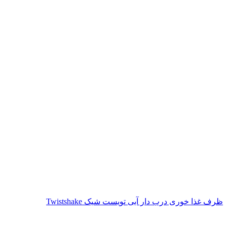
ظرف غذا خوری درب دار آبی تویست شیک Twistshake
ناموجود