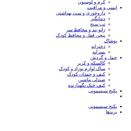
کرم و لوسیون
ایمنی و مراقبت
داروخوری و ست بهداشتی
دندانگیر
تب‌ سنج
زانو بند و محافظ سر
پیجر، قفل و محافظ کودک
پوشاک
دخترانه
پسرانه
حمل و گردش
کالسکه و کریر
ساک لوازم نوزاد و کودک
کیف و چمدان کودک
صندلی ماشین
کیف خنک نگهدارنده
پکیج سیسمونی
پکیج سیسمونی
برندها