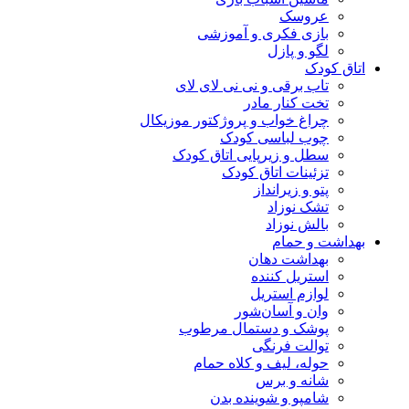
عروسک
بازی فکری و آموزشی
لگو و پازل
اتاق کودک
تاب برقی و نی نی لای لای
تخت کنار مادر
چراغ خواب و پروژکتور موزیکال
چوب لباسی کودک
سطل و زیرپایی اتاق کودک
تزئینات اتاق کودک
پتو و زیرانداز
تشک نوزاد
بالش نوزاد
بهداشت و حمام
بهداشت دهان
استریل کننده
لوازم استریل
وان و آسان‌شور
پوشک و دستمال مرطوب
توالت فرنگی
حوله، لیف و کلاه حمام
شانه و برس
شامپو و شوینده بدن