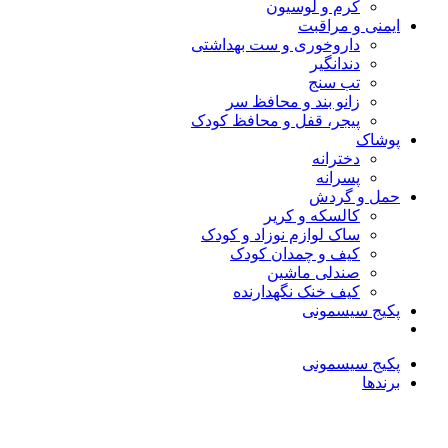
کرم و لوسیون
ایمنی و مراقبت
داروخوری و ست بهداشتی
دندانگیر
تب‌ سنج
زانو بند و محافظ سر
پیجر، قفل و محافظ کودک
پوشاک
دخترانه
پسرانه
حمل و گردش
کالسکه و کریر
ساک لوازم نوزاد و کودک
کیف و چمدان کودک
صندلی ماشین
کیف خنک نگهدارنده
پکیج سیسمونی
پکیج سیسمونی
برندها