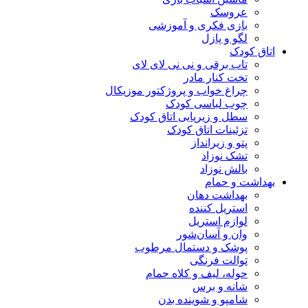
عروسک
بازی فکری و آموزشی
لگو و پازل
اتاق کودک
تاب برقی و نی نی لای لای
تخت کنار مادر
چراغ خواب و پروژکتور موزیکال
چوب لباسی کودک
سطل و زیرپایی اتاق کودک
تزئینات اتاق کودک
پتو و زیرانداز
تشک نوزاد
بالش نوزاد
بهداشت و حمام
بهداشت دهان
استریل کننده
لوازم استریل
وان و آسان‌شور
پوشک و دستمال مرطوب
توالت فرنگی
حوله، لیف و کلاه حمام
شانه و برس
شامپو و شوینده بدن