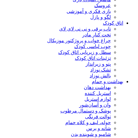
عروسک
بازی فکری و آموزشی
لگو و پازل
اتاق کودک
تاب برقی و نی نی لای لای
تخت کنار مادر
چراغ خواب و پروژکتور موزیکال
چوب لباسی کودک
سطل و زیرپایی اتاق کودک
تزئینات اتاق کودک
پتو و زیرانداز
تشک نوزاد
بالش نوزاد
بهداشت و حمام
بهداشت دهان
استریل کننده
لوازم استریل
وان و آسان‌شور
پوشک و دستمال مرطوب
توالت فرنگی
حوله، لیف و کلاه حمام
شانه و برس
شامپو و شوینده بدن