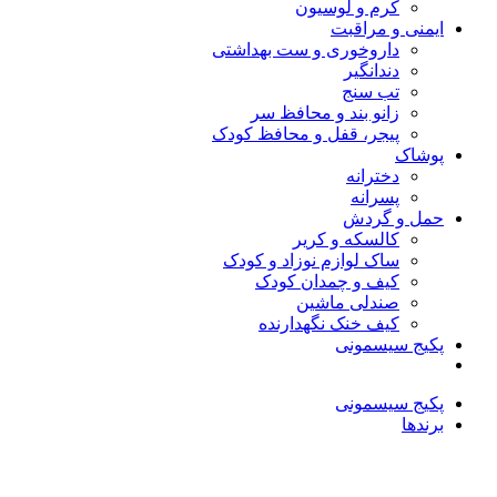
کرم و لوسیون
ایمنی و مراقبت
داروخوری و ست بهداشتی
دندانگیر
تب‌ سنج
زانو بند و محافظ سر
پیجر، قفل و محافظ کودک
پوشاک
دخترانه
پسرانه
حمل و گردش
کالسکه و کریر
ساک لوازم نوزاد و کودک
کیف و چمدان کودک
صندلی ماشین
کیف خنک نگهدارنده
پکیج سیسمونی
پکیج سیسمونی
برندها