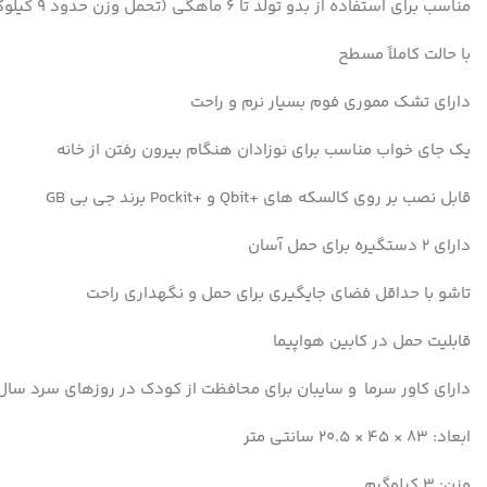
مناسب برای استفاده از بدو تولد تا ۶ ماهگی (تحمل وزن حدود ۹ کیلوگرم)
با حالت کاملاً مسطح
دارای تشک مموری فوم بسیار نرم و راحت
یک جای خواب مناسب برای نوزادان هنگام بیرون رفتن از خانه
قابل نصب بر روی کالسکه های +Qbit و +Pockit برند جی بی GB
دارای ۲ دستگیره برای حمل آسان
تاشو با حداقل فضای جایگیری برای حمل و نگهداری راحت
قابلیت حمل در کابین هواپیما
دارای کاور سرما و سایبان برای محافظت از کودک در روزهای سرد سال و
ابعاد: ۸۳ × ۴۵ × ۲۰.۵ سانتی متر
وزن: ۳ کیلوگرم