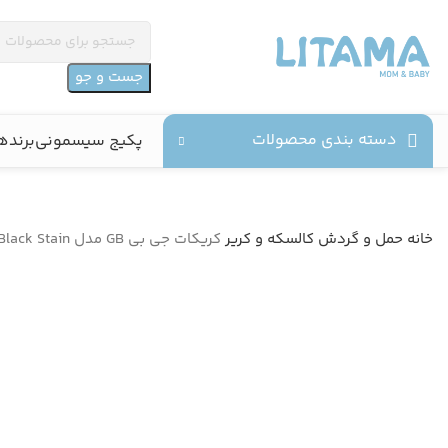
جست و جو
دسته بندی محصولات
پکیج سیسمونی
برنده
خانه
حمل و گردش
کالسکه و کریر
کریکات جی بی GB مدل Cot To Go Black Stain رنگ مشکی
ناموجود