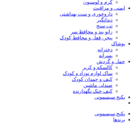
کرم و لوسیون
ایمنی و مراقبت
داروخوری و ست بهداشتی
دندانگیر
تب‌ سنج
زانو بند و محافظ سر
پیجر، قفل و محافظ کودک
پوشاک
دخترانه
پسرانه
حمل و گردش
کالسکه و کریر
ساک لوازم نوزاد و کودک
کیف و چمدان کودک
صندلی ماشین
کیف خنک نگهدارنده
پکیج سیسمونی
پکیج سیسمونی
برندها