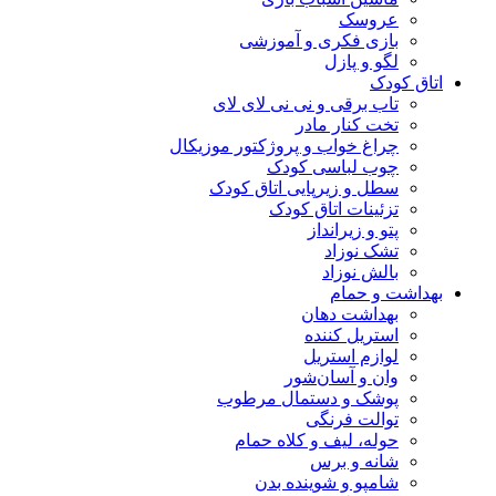
عروسک
بازی فکری و آموزشی
لگو و پازل
اتاق کودک
تاب برقی و نی نی لای لای
تخت کنار مادر
چراغ خواب و پروژکتور موزیکال
چوب لباسی کودک
سطل و زیرپایی اتاق کودک
تزئینات اتاق کودک
پتو و زیرانداز
تشک نوزاد
بالش نوزاد
بهداشت و حمام
بهداشت دهان
استریل کننده
لوازم استریل
وان و آسان‌شور
پوشک و دستمال مرطوب
توالت فرنگی
حوله، لیف و کلاه حمام
شانه و برس
شامپو و شوینده بدن