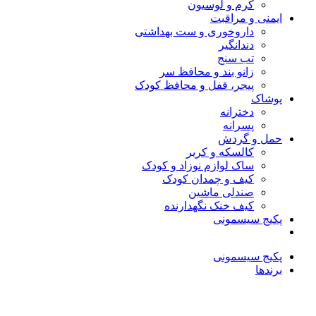
کرم و لوسیون
ایمنی و مراقبت
داروخوری و ست بهداشتی
دندانگیر
تب‌ سنج
زانو بند و محافظ سر
پیجر، قفل و محافظ کودک
پوشاک
دخترانه
پسرانه
حمل و گردش
کالسکه و کریر
ساک لوازم نوزاد و کودک
کیف و چمدان کودک
صندلی ماشین
کیف خنک نگهدارنده
پکیج سیسمونی
پکیج سیسمونی
برندها