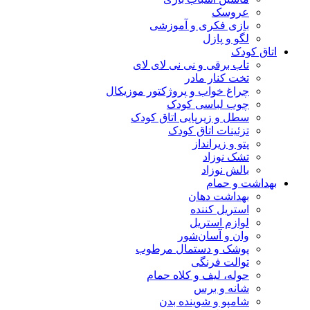
عروسک
بازی فکری و آموزشی
لگو و پازل
اتاق کودک
تاب برقی و نی نی لای لای
تخت کنار مادر
چراغ خواب و پروژکتور موزیکال
چوب لباسی کودک
سطل و زیرپایی اتاق کودک
تزئینات اتاق کودک
پتو و زیرانداز
تشک نوزاد
بالش نوزاد
بهداشت و حمام
بهداشت دهان
استریل کننده
لوازم استریل
وان و آسان‌شور
پوشک و دستمال مرطوب
توالت فرنگی
حوله، لیف و کلاه حمام
شانه و برس
شامپو و شوینده بدن