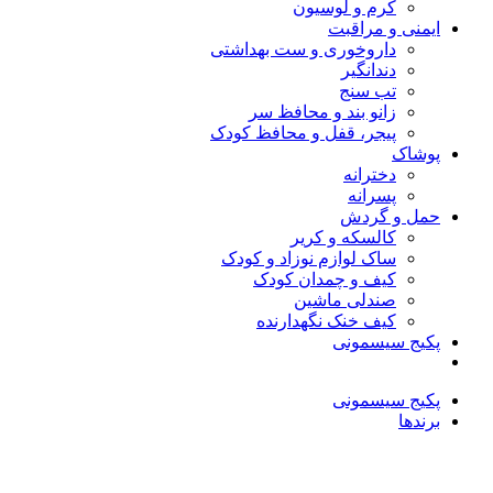
کرم و لوسیون
ایمنی و مراقبت
داروخوری و ست بهداشتی
دندانگیر
تب‌ سنج
زانو بند و محافظ سر
پیجر، قفل و محافظ کودک
پوشاک
دخترانه
پسرانه
حمل و گردش
کالسکه و کریر
ساک لوازم نوزاد و کودک
کیف و چمدان کودک
صندلی ماشین
کیف خنک نگهدارنده
پکیج سیسمونی
پکیج سیسمونی
برندها