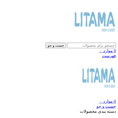
جست و جو
0
موارد
۰
فهرست
0
موارد
۰
جست و جو
دسته بندی محصولات