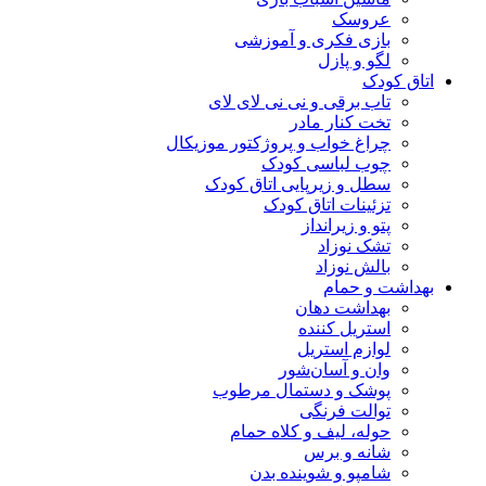
عروسک
بازی فکری و آموزشی
لگو و پازل
اتاق کودک
تاب برقی و نی نی لای لای
تخت کنار مادر
چراغ خواب و پروژکتور موزیکال
چوب لباسی کودک
سطل و زیرپایی اتاق کودک
تزئینات اتاق کودک
پتو و زیرانداز
تشک نوزاد
بالش نوزاد
بهداشت و حمام
بهداشت دهان
استریل کننده
لوازم استریل
وان و آسان‌شور
پوشک و دستمال مرطوب
توالت فرنگی
حوله، لیف و کلاه حمام
شانه و برس
شامپو و شوینده بدن