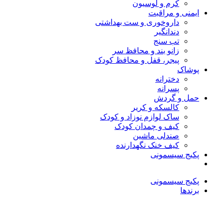
کرم و لوسیون
ایمنی و مراقبت
داروخوری و ست بهداشتی
دندانگیر
تب‌ سنج
زانو بند و محافظ سر
پیجر، قفل و محافظ کودک
پوشاک
دخترانه
پسرانه
حمل و گردش
کالسکه و کریر
ساک لوازم نوزاد و کودک
کیف و چمدان کودک
صندلی ماشین
کیف خنک نگهدارنده
پکیج سیسمونی
پکیج سیسمونی
برندها