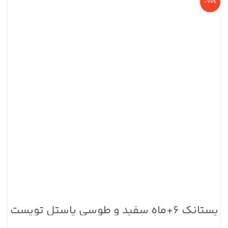
-70%
پستانک ۶+ماه سفید و طوسی پاستل تویست
شیک بسته ۲ عددی