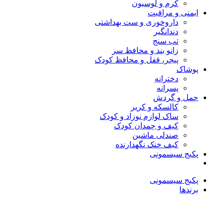
کرم و لوسیون
ایمنی و مراقبت
داروخوری و ست بهداشتی
دندانگیر
تب‌ سنج
زانو بند و محافظ سر
پیجر، قفل و محافظ کودک
پوشاک
دخترانه
پسرانه
حمل و گردش
کالسکه و کریر
ساک لوازم نوزاد و کودک
کیف و چمدان کودک
صندلی ماشین
کیف خنک نگهدارنده
پکیج سیسمونی
پکیج سیسمونی
برندها