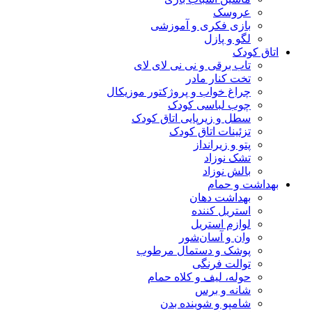
عروسک
بازی فکری و آموزشی
لگو و پازل
اتاق کودک
تاب برقی و نی نی لای لای
تخت کنار مادر
چراغ خواب و پروژکتور موزیکال
چوب لباسی کودک
سطل و زیرپایی اتاق کودک
تزئینات اتاق کودک
پتو و زیرانداز
تشک نوزاد
بالش نوزاد
بهداشت و حمام
بهداشت دهان
استریل کننده
لوازم استریل
وان و آسان‌شور
پوشک و دستمال مرطوب
توالت فرنگی
حوله، لیف و کلاه حمام
شانه و برس
شامپو و شوینده بدن