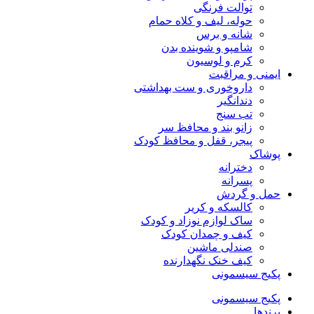
توالت فرنگی
حوله، لیف و کلاه حمام
شانه و برس
شامپو و شوینده بدن
کرم و لوسیون
ایمنی و مراقبت
داروخوری و ست بهداشتی
دندانگیر
تب‌ سنج
زانو بند و محافظ سر
پیجر، قفل و محافظ کودک
پوشاک
دخترانه
پسرانه
حمل و گردش
کالسکه و کریر
ساک لوازم نوزاد و کودک
کیف و چمدان کودک
صندلی ماشین
کیف خنک نگهدارنده
پکیج سیسمونی
پکیج سیسمونی
برندها