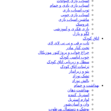
اسباب بازی حیوانات
اسباب بازی بادی و حمام
توپ اسباب بازی
اسباب بازی چوبی
ماشین اسباب بازی
عروسک
بازی فکری و آموزشی
لگو و پازل
اتاق کودک
تاب برقی و نی نی لای لای
تخت کنار مادر
چراغ خواب و پروژکتور موزیکال
چوب لباسی کودک
سطل و زیرپایی اتاق کودک
تزئینات اتاق کودک
پتو و زیرانداز
تشک نوزاد
بالش نوزاد
بهداشت و حمام
بهداشت دهان
استریل کننده
لوازم استریل
وان و آسان‌شور
پوشک و دستمال مرطوب