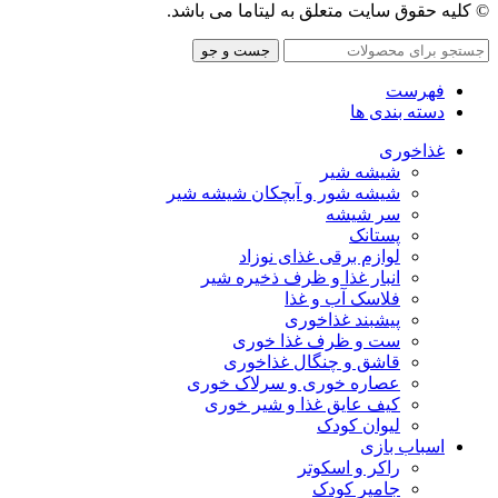
© کلیه حقوق سایت متعلق به لیتاما می باشد.
جست و جو
فهرست
دسته بندی ها
غذاخوری
شیشه شیر
شیشه ‌شور و آبچکان شیشه‌ شیر
سر شیشه
پستانک
لوازم برقی غذای نوزاد
انبار غذا و ظرف ذخیره شیر
فلاسک آب و غذا
پیشبند غذاخوری
ست و ظرف غذا خوری
قاشق و چنگال غذاخوری
عصاره خوری و سرلاک خوری
کیف عایق غذا و شیر خوری
لیوان کودک
اسباب بازی
راکر و اسکوتر
جامپر کودک