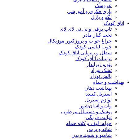
عروسک
بازی فکری و آموزشی
لگو و پازل
اتاق کودک
تاب برقی و نی نی لای لای
تخت کنار مادر
چراغ خواب و پروژکتور موزیکال
چوب لباسی کودک
سطل و زیرپایی اتاق کودک
تزئینات اتاق کودک
پتو و زیرانداز
تشک نوزاد
بالش نوزاد
بهداشت و حمام
بهداشت دهان
استریل کننده
لوازم استریل
وان و آسان‌شور
پوشک و دستمال مرطوب
توالت فرنگی
حوله، لیف و کلاه حمام
شانه و برس
شامپو و شوینده بدن