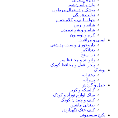
وان و آسان‌شور
پوشک و دستمال مرطوب
توالت فرنگی
حوله، لیف و کلاه حمام
شانه و برس
شامپو و شوینده بدن
کرم و لوسیون
ایمنی و مراقبت
داروخوری و ست بهداشتی
دندانگیر
تب‌ سنج
زانو بند و محافظ سر
پیجر، قفل و محافظ کودک
پوشاک
دخترانه
پسرانه
حمل و گردش
کالسکه و کریر
ساک لوازم نوزاد و کودک
کیف و چمدان کودک
صندلی ماشین
کیف خنک نگهدارنده
پکیج سیسمونی