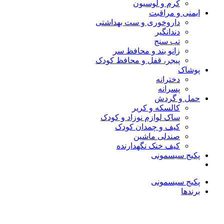
کرم و لوسیون
ایمنی و مراقبت
داروخوری و ست بهداشتی
دندانگیر
تب‌ سنج
زانو بند و محافظ سر
پیجر، قفل و محافظ کودک
پوشاک
دخترانه
پسرانه
حمل و گردش
کالسکه و کریر
ساک لوازم نوزاد و کودک
کیف و چمدان کودک
صندلی ماشین
کیف خنک نگهدارنده
پکیج سیسمونی
پکیج سیسمونی
برندها