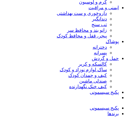
کرم و لوسیون
ایمنی و مراقبت
داروخوری و ست بهداشتی
دندانگیر
تب‌ سنج
زانو بند و محافظ سر
پیجر، قفل و محافظ کودک
پوشاک
دخترانه
پسرانه
حمل و گردش
کالسکه و کریر
ساک لوازم نوزاد و کودک
کیف و چمدان کودک
صندلی ماشین
کیف خنک نگهدارنده
پکیج سیسمونی
پکیج سیسمونی
برندها