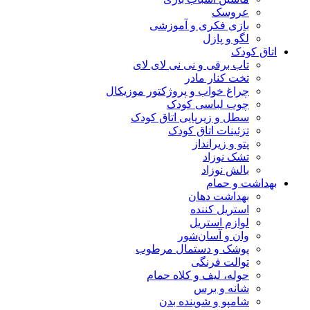
عروسک
بازی فکری و آموزشی
لگو و پازل
اتاق کودک
تاب برقی و نی نی لای لای
تخت کنار مادر
چراغ خواب و پروژکتور موزیکال
چوب لباسی کودک
سطل و زیرپایی اتاق کودک
تزئینات اتاق کودک
پتو و زیرانداز
تشک نوزاد
بالش نوزاد
بهداشت و حمام
بهداشت دهان
استریل کننده
لوازم استریل
وان و آسان‌شور
پوشک و دستمال مرطوب
توالت فرنگی
حوله، لیف و کلاه حمام
شانه و برس
شامپو و شوینده بدن