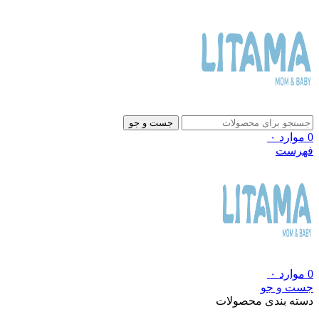
جست و جو
0
موارد
۰
فهرست
0
موارد
۰
جست و جو
دسته بندی محصولات