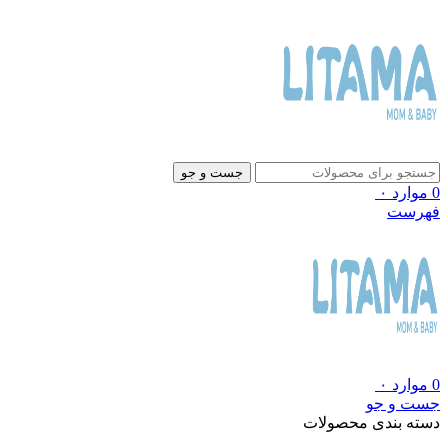
جست و جو
0
موارد
۰
فهرست
0
موارد
۰
جست و جو
دسته بندی محصولات