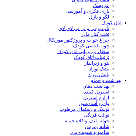
عروسک
بازی فکری و آموزشی
لگو و پازل
اتاق کودک
تاب برقی و نی نی لای لای
تخت کنار مادر
چراغ خواب و پروژکتور موزیکال
چوب لباسی کودک
سطل و زیرپایی اتاق کودک
تزئینات اتاق کودک
پتو و زیرانداز
تشک نوزاد
بالش نوزاد
بهداشت و حمام
بهداشت دهان
استریل کننده
لوازم استریل
وان و آسان‌شور
پوشک و دستمال مرطوب
توالت فرنگی
حوله، لیف و کلاه حمام
شانه و برس
شامپو و شوینده بدن