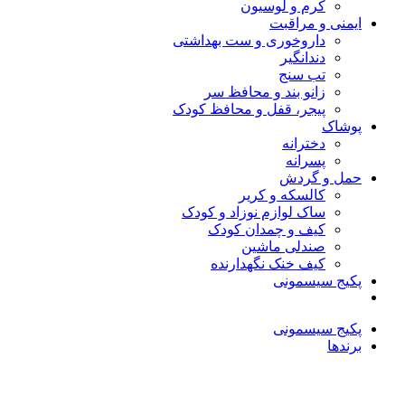
کرم و لوسیون
ایمنی و مراقبت
داروخوری و ست بهداشتی
دندانگیر
تب‌ سنج
زانو بند و محافظ سر
پیجر، قفل و محافظ کودک
پوشاک
دخترانه
پسرانه
حمل و گردش
کالسکه و کریر
ساک لوازم نوزاد و کودک
کیف و چمدان کودک
صندلی ماشین
کیف خنک نگهدارنده
پکیج سیسمونی
پکیج سیسمونی
برندها