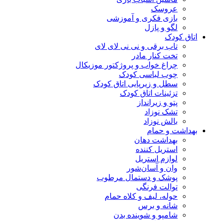
عروسک
بازی فکری و آموزشی
لگو و پازل
اتاق کودک
تاب برقی و نی نی لای لای
تخت کنار مادر
چراغ خواب و پروژکتور موزیکال
چوب لباسی کودک
سطل و زیرپایی اتاق کودک
تزئینات اتاق کودک
پتو و زیرانداز
تشک نوزاد
بالش نوزاد
بهداشت و حمام
بهداشت دهان
استریل کننده
لوازم استریل
وان و آسان‌شور
پوشک و دستمال مرطوب
توالت فرنگی
حوله، لیف و کلاه حمام
شانه و برس
شامپو و شوینده بدن