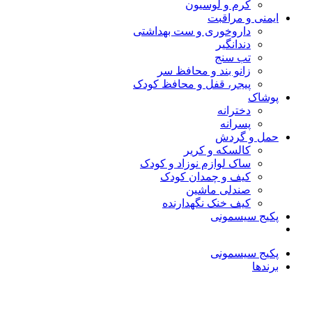
کرم و لوسیون
ایمنی و مراقبت
داروخوری و ست بهداشتی
دندانگیر
تب‌ سنج
زانو بند و محافظ سر
پیجر، قفل و محافظ کودک
پوشاک
دخترانه
پسرانه
حمل و گردش
کالسکه و کریر
ساک لوازم نوزاد و کودک
کیف و چمدان کودک
صندلی ماشین
کیف خنک نگهدارنده
پکیج سیسمونی
پکیج سیسمونی
برندها