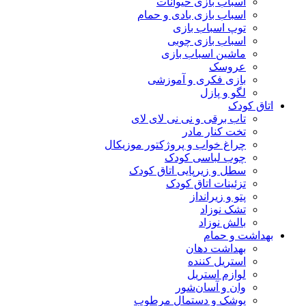
اسباب بازی حیوانات
اسباب بازی بادی و حمام
توپ اسباب بازی
اسباب بازی چوبی
ماشین اسباب بازی
عروسک
بازی فکری و آموزشی
لگو و پازل
اتاق کودک
تاب برقی و نی نی لای لای
تخت کنار مادر
چراغ خواب و پروژکتور موزیکال
چوب لباسی کودک
سطل و زیرپایی اتاق کودک
تزئینات اتاق کودک
پتو و زیرانداز
تشک نوزاد
بالش نوزاد
بهداشت و حمام
بهداشت دهان
استریل کننده
لوازم استریل
وان و آسان‌شور
پوشک و دستمال مرطوب