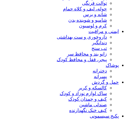
توالت فرنگی
حوله، لیف و کلاه حمام
شانه و برس
شامپو و شوینده بدن
کرم و لوسیون
ایمنی و مراقبت
داروخوری و ست بهداشتی
دندانگیر
تب‌ سنج
زانو بند و محافظ سر
پیجر، قفل و محافظ کودک
پوشاک
دخترانه
پسرانه
حمل و گردش
کالسکه و کریر
ساک لوازم نوزاد و کودک
کیف و چمدان کودک
صندلی ماشین
کیف خنک نگهدارنده
پکیج سیسمونی
پکیج سیسمونی
برندها