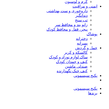
کرم و لوسیون
ایمنی و مراقبت
داروخوری و ست بهداشتی
دندانگیر
تب‌ سنج
زانو بند و محافظ سر
پیجر، قفل و محافظ کودک
پوشاک
دخترانه
پسرانه
حمل و گردش
کالسکه و کریر
ساک لوازم نوزاد و کودک
کیف و چمدان کودک
صندلی ماشین
کیف خنک نگهدارنده
پکیج سیسمونی
پکیج سیسمونی
برندها