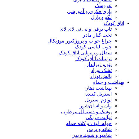
عروسک
بازی فکری و آموزشی
لگو و پازل
اتاق کودک
تاب برقی و نی نی لای لای
تخت کنار مادر
چراغ خواب و پروژکتور موزیکال
چوب لباسی کودک
سطل و زیرپایی اتاق کودک
تزئینات اتاق کودک
پتو و زیرانداز
تشک نوزاد
بالش نوزاد
بهداشت و حمام
بهداشت دهان
استریل کننده
لوازم استریل
وان و آسان‌شور
پوشک و دستمال مرطوب
توالت فرنگی
حوله، لیف و کلاه حمام
شانه و برس
شامپو و شوینده بدن