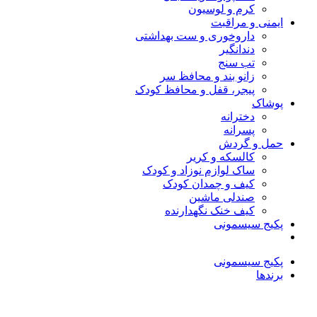
کرم و لوسیون
ایمنی و مراقبت
داروخوری و ست بهداشتی
دندانگیر
تب‌ سنج
زانو بند و محافظ سر
پیجر، قفل و محافظ کودک
پوشاک
دخترانه
پسرانه
حمل و گردش
کالسکه و کریر
ساک لوازم نوزاد و کودک
کیف و چمدان کودک
صندلی ماشین
کیف خنک نگهدارنده
پکیج سیسمونی
پکیج سیسمونی
برندها