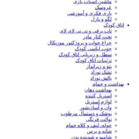
ماشین اسباب بازی
عروسک
بازی فکری و آموزشی
لگو و پازل
اتاق کودک
تاب برقی و نی نی لای لای
تخت کنار مادر
چراغ خواب و پروژکتور موزیکال
چوب لباسی کودک
سطل و زیرپایی اتاق کودک
تزئینات اتاق کودک
پتو و زیرانداز
تشک نوزاد
بالش نوزاد
بهداشت و حمام
بهداشت دهان
استریل کننده
لوازم استریل
وان و آسان‌شور
پوشک و دستمال مرطوب
توالت فرنگی
حوله، لیف و کلاه حمام
شانه و برس
شامپو و شوینده بدن