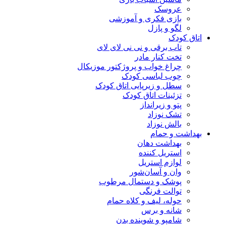
عروسک
بازی فکری و آموزشی
لگو و پازل
اتاق کودک
تاب برقی و نی نی لای لای
تخت کنار مادر
چراغ خواب و پروژکتور موزیکال
چوب لباسی کودک
سطل و زیرپایی اتاق کودک
تزئینات اتاق کودک
پتو و زیرانداز
تشک نوزاد
بالش نوزاد
بهداشت و حمام
بهداشت دهان
استریل کننده
لوازم استریل
وان و آسان‌شور
پوشک و دستمال مرطوب
توالت فرنگی
حوله، لیف و کلاه حمام
شانه و برس
شامپو و شوینده بدن