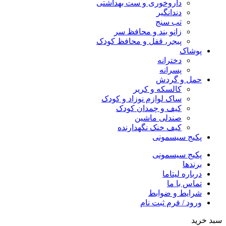
داروخوری و ست بهداشتی
دندانگیر
تب‌ سنج
زانو بند و محافظ سر
پیجر، قفل و محافظ کودک
پوشاک
دخترانه
پسرانه
حمل و گردش
کالسکه و کریر
ساک لوازم نوزاد و کودک
کیف و چمدان کودک
صندلی ماشین
کیف خنک نگهدارنده
پکیج سیسمونی
پکیج سیسمونی
برندها
درباره لیتاما
تماس با ما
شرایط و ضوابط
ورود / فرم ثبت نام
سبد خرید