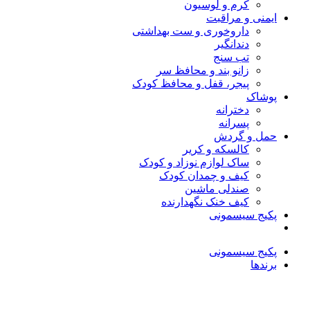
کرم و لوسیون
ایمنی و مراقبت
داروخوری و ست بهداشتی
دندانگیر
تب‌ سنج
زانو بند و محافظ سر
پیجر، قفل و محافظ کودک
پوشاک
دخترانه
پسرانه
حمل و گردش
کالسکه و کریر
ساک لوازم نوزاد و کودک
کیف و چمدان کودک
صندلی ماشین
کیف خنک نگهدارنده
پکیج سیسمونی
پکیج سیسمونی
برندها