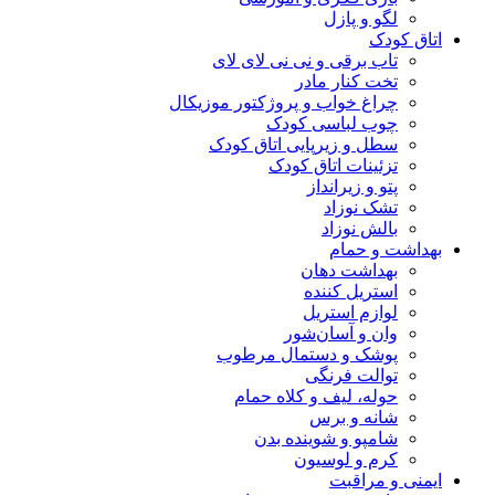
لگو و پازل
اتاق کودک
تاب برقی و نی نی لای لای
تخت کنار مادر
چراغ خواب و پروژکتور موزیکال
چوب لباسی کودک
سطل و زیرپایی اتاق کودک
تزئینات اتاق کودک
پتو و زیرانداز
تشک نوزاد
بالش نوزاد
بهداشت و حمام
بهداشت دهان
استریل کننده
لوازم استریل
وان و آسان‌شور
پوشک و دستمال مرطوب
توالت فرنگی
حوله، لیف و کلاه حمام
شانه و برس
شامپو و شوینده بدن
کرم و لوسیون
ایمنی و مراقبت