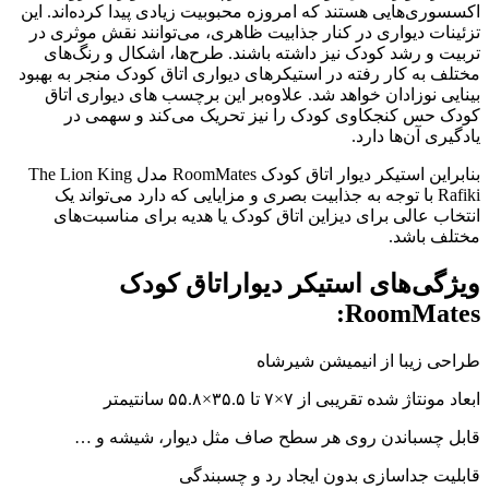
اکسسوری‌هایی هستند که امروزه محبوبیت زیادی پیدا کرده‌اند. این
تزئینات دیواری در کنار جذابیت ظاهری، می‌توانند نقش موثری در
تربیت و رشد کودک نیز داشته باشند. طرح‌ها، اشکال و رنگ‌های
مختلف به کار رفته در استیکرهای دیواری اتاق کودک منجر به بهبود
بینایی نوزادان خواهد شد. علاوه‌بر این برچسب های دیواری اتاق
کودک حس کنجکاوی کودک را نیز تحریک می‌کند و سهمی در
یادگیری آن‌ها دارد.
بنابراین استیکر دیوار اتاق کودک RoomMates مدل The Lion King
Rafiki با توجه به جذابیت بصری و مزایایی که دارد می‌تواند یک
انتخاب عالی برای دیزاین اتاق کودک یا هدیه برای مناسبت‌های
مختلف باشد.
ویژگی‌های استیکر دیواراتاق کودک
RoomMates:
طراحی زیبا از انیمیشن شیرشاه
ابعاد مونتاژ شده تقریبی از ۷×۷ تا ۳۵.۵×۵۵.۸ سانتیمتر
قابل چسباندن روی هر سطح صاف مثل دیوار، شیشه و …
قابلیت جداسازی بدون ایجاد رد و چسبندگی