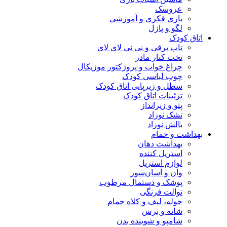
عروسک
بازی فکری و آموزشی
لگو و پازل
اتاق کودک
تاب برقی و نی نی لای لای
تخت کنار مادر
چراغ خواب و پروژکتور موزیکال
چوب لباسی کودک
سطل و زیرپایی اتاق کودک
تزئینات اتاق کودک
پتو و زیرانداز
تشک نوزاد
بالش نوزاد
بهداشت و حمام
بهداشت دهان
استریل کننده
لوازم استریل
وان و آسان‌شور
پوشک و دستمال مرطوب
توالت فرنگی
حوله، لیف و کلاه حمام
شانه و برس
شامپو و شوینده بدن