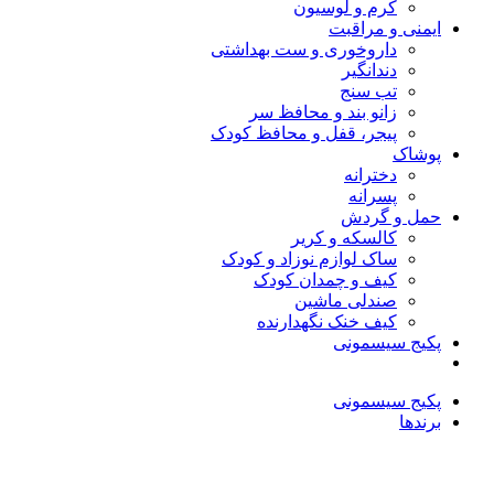
کرم و لوسیون
ایمنی و مراقبت
داروخوری و ست بهداشتی
دندانگیر
تب‌ سنج
زانو بند و محافظ سر
پیجر، قفل و محافظ کودک
پوشاک
دخترانه
پسرانه
حمل و گردش
کالسکه و کریر
ساک لوازم نوزاد و کودک
کیف و چمدان کودک
صندلی ماشین
کیف خنک نگهدارنده
پکیج سیسمونی
پکیج سیسمونی
برندها