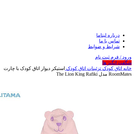
درباره لیتاما
تماس با ما
شرایط و ضوابط
ورود / فرم ثبت نام
شگفت انگیز ها
خانه
اتاق کودک
تزئینات اتاق کودک
استیکر دیوار اتاق کودک با چارت
RoomMates مدل The Lion King Rafiki