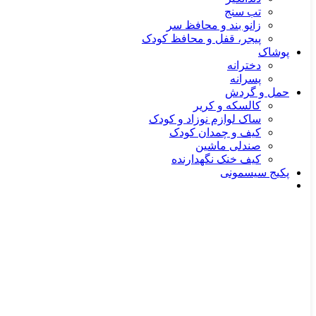
تب‌ سنج
زانو بند و محافظ سر
پیجر، قفل و محافظ کودک
پوشاک
دخترانه
پسرانه
حمل و گردش
کالسکه و کریر
ساک لوازم نوزاد و کودک
کیف و چمدان کودک
صندلی ماشین
کیف خنک نگهدارنده
پکیج سیسمونی