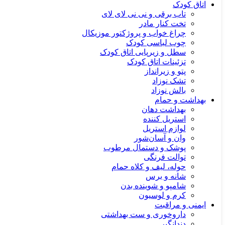
اتاق کودک
تاب برقی و نی نی لای لای
تخت کنار مادر
چراغ خواب و پروژکتور موزیکال
چوب لباسی کودک
سطل و زیرپایی اتاق کودک
تزئینات اتاق کودک
پتو و زیرانداز
تشک نوزاد
بالش نوزاد
بهداشت و حمام
بهداشت دهان
استریل کننده
لوازم استریل
وان و آسان‌شور
پوشک و دستمال مرطوب
توالت فرنگی
حوله، لیف و کلاه حمام
شانه و برس
شامپو و شوینده بدن
کرم و لوسیون
ایمنی و مراقبت
داروخوری و ست بهداشتی
دندانگیر