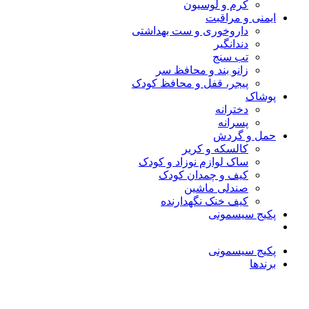
کرم و لوسیون
ایمنی و مراقبت
داروخوری و ست بهداشتی
دندانگیر
تب‌ سنج
زانو بند و محافظ سر
پیجر، قفل و محافظ کودک
پوشاک
دخترانه
پسرانه
حمل و گردش
کالسکه و کریر
ساک لوازم نوزاد و کودک
کیف و چمدان کودک
صندلی ماشین
کیف خنک نگهدارنده
پکیج سیسمونی
پکیج سیسمونی
برندها