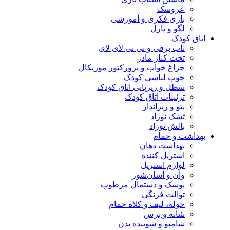
عروسک
بازی فکری و آموزشی
لگو و پازل
اتاق کودک
تاب برقی و نی نی لای لای
تخت کنار مادر
چراغ خواب و پروژکتور موزیکال
چوب لباسی کودک
سطل و زیرپایی اتاق کودک
تزئینات اتاق کودک
پتو و زیرانداز
تشک نوزاد
بالش نوزاد
بهداشت و حمام
بهداشت دهان
استریل کننده
لوازم استریل
وان و آسان‌شور
پوشک و دستمال مرطوب
توالت فرنگی
حوله، لیف و کلاه حمام
شانه و برس
شامپو و شوینده بدن