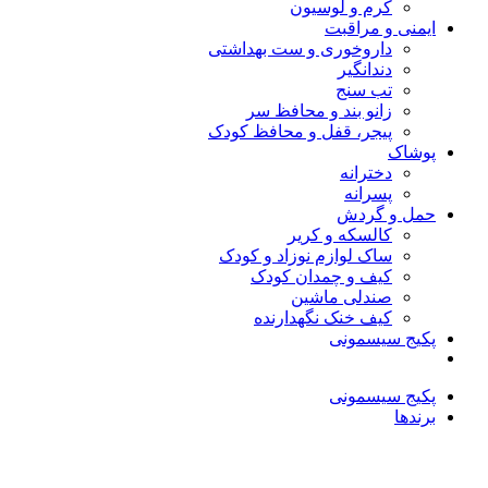
کرم و لوسیون
ایمنی و مراقبت
داروخوری و ست بهداشتی
دندانگیر
تب‌ سنج
زانو بند و محافظ سر
پیجر، قفل و محافظ کودک
پوشاک
دخترانه
پسرانه
حمل و گردش
کالسکه و کریر
ساک لوازم نوزاد و کودک
کیف و چمدان کودک
صندلی ماشین
کیف خنک نگهدارنده
پکیج سیسمونی
پکیج سیسمونی
برندها