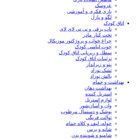
عروسک
بازی فکری و آموزشی
لگو و پازل
اتاق کودک
تاب برقی و نی نی لای لای
تخت کنار مادر
چراغ خواب و پروژکتور موزیکال
چوب لباسی کودک
سطل و زیرپایی اتاق کودک
تزئینات اتاق کودک
پتو و زیرانداز
تشک نوزاد
بالش نوزاد
بهداشت و حمام
بهداشت دهان
استریل کننده
لوازم استریل
وان و آسان‌شور
پوشک و دستمال مرطوب
توالت فرنگی
حوله، لیف و کلاه حمام
شانه و برس
شامپو و شوینده بدن