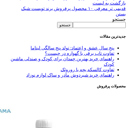
بازگشت به لیست
قدیمی تر
معرفی ۱۰ محصول پرفروش برند تویست شیک
بستن
جستجو
جستجو
جدیدترین مقالات
پنج سال عشق و اعتماد: تولد پنج سالگی لیتاما
تفاوت تاب برقی با گهواره در چیست؟
راهنمای خرید بهترین چمدان برای کودک و صندلی ماشین
کودک
تفاوت کالسکه بچه با روروئک
راهنمای خرید شیردوش مادر و ساک لوازم نوزاد
محصولات پرفروش