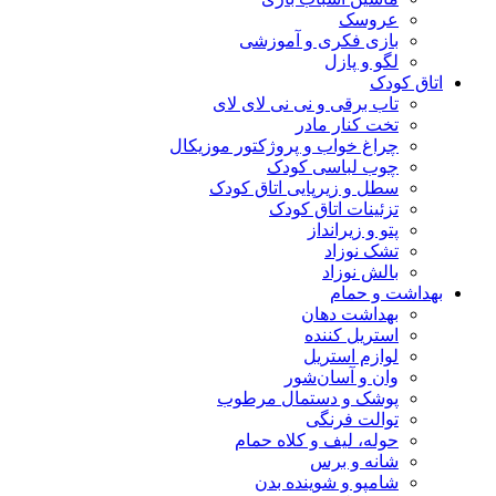
عروسک
بازی فکری و آموزشی
لگو و پازل
اتاق کودک
تاب برقی و نی نی لای لای
تخت کنار مادر
چراغ خواب و پروژکتور موزیکال
چوب لباسی کودک
سطل و زیرپایی اتاق کودک
تزئینات اتاق کودک
پتو و زیرانداز
تشک نوزاد
بالش نوزاد
بهداشت و حمام
بهداشت دهان
استریل کننده
لوازم استریل
وان و آسان‌شور
پوشک و دستمال مرطوب
توالت فرنگی
حوله، لیف و کلاه حمام
شانه و برس
شامپو و شوینده بدن