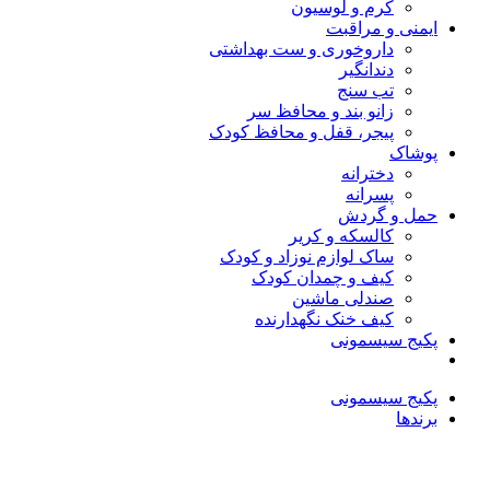
کرم و لوسیون
ایمنی و مراقبت
داروخوری و ست بهداشتی
دندانگیر
تب‌ سنج
زانو بند و محافظ سر
پیجر، قفل و محافظ کودک
پوشاک
دخترانه
پسرانه
حمل و گردش
کالسکه و کریر
ساک لوازم نوزاد و کودک
کیف و چمدان کودک
صندلی ماشین
کیف خنک نگهدارنده
پکیج سیسمونی
پکیج سیسمونی
برندها