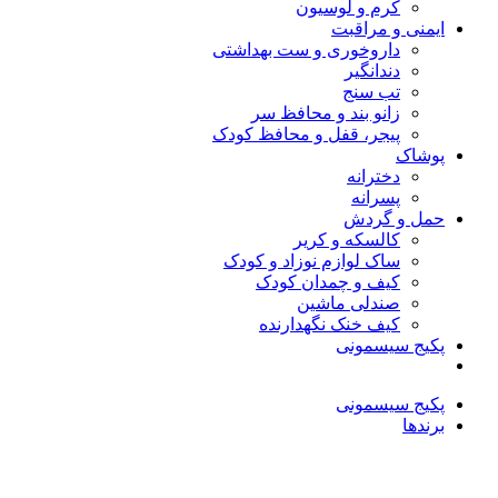
کرم و لوسیون
ایمنی و مراقبت
داروخوری و ست بهداشتی
دندانگیر
تب‌ سنج
زانو بند و محافظ سر
پیجر، قفل و محافظ کودک
پوشاک
دخترانه
پسرانه
حمل و گردش
کالسکه و کریر
ساک لوازم نوزاد و کودک
کیف و چمدان کودک
صندلی ماشین
کیف خنک نگهدارنده
پکیج سیسمونی
پکیج سیسمونی
برندها