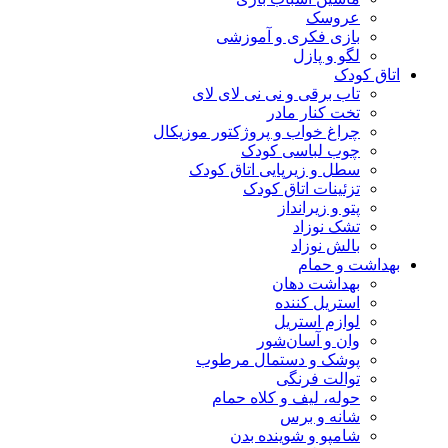
عروسک
بازی فکری و آموزشی
لگو و پازل
اتاق کودک
تاب برقی و نی نی لای لای
تخت کنار مادر
چراغ خواب و پروژکتور موزیکال
چوب لباسی کودک
سطل و زیرپایی اتاق کودک
تزئینات اتاق کودک
پتو و زیرانداز
تشک نوزاد
بالش نوزاد
بهداشت و حمام
بهداشت دهان
استریل کننده
لوازم استریل
وان و آسان‌شور
پوشک و دستمال مرطوب
توالت فرنگی
حوله، لیف و کلاه حمام
شانه و برس
شامپو و شوینده بدن