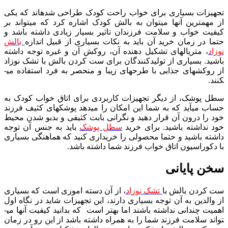
تجهیزات بسیاری برای خواب راحت کودک طراحی شده­اند که یکی
از مهم­ترین آن­ها می­توان به بالش کودک اشاره کرد که می­تواند بر
کیفیت خواب و سلامت فرزندان تاثیر بسیار زیادی داشته باشد و
حتما در زمان خرید آن باید به نکات بسیاری از قبیل اندازه
بالش
نوزاد
، متریال­های تشکیل دهنده آن، روکش آن و غیره توجه داشته
باشید. بسیاری از تولیدکنندگان برای ست کردن بالش با تشک نوزاد
از روکش­های جذابی با طرح­های زیبا و منحصر به فرد استفاده می­
کنند.
سطل پوشک، از دیگر تجهیزات کاربردی برای اتاق خواب کودک به
حساب می­آید که به شما این امکان را می­دهد پوشک­های کثیف فرزند
خود را درون آن قرار دهید و نگرانی بابت کثیفی و بدبو شدن محیط
خود نداشته باشید. برای خرید
سطل پوشک
باید به جنس آن توجه
داشته باشید و حتما محصولی را خریداری کنید که هماهنگی بسیاری
با دکوراسیون اتاق خواب فرزند شما داشته باشد.
سخن پایانی
ست کردن بالش با
تشک نوزاد
، از آن دسته اموری است که بسیاری
از والدین به آن توجه بسیاری دارند، این تجهیزات شاید در نگاه اول
اهمیت چندانی نداشته باشند اما بهتر است که بدانید کیفیت آن­ها می­
تواند سلامت فرزند شما را به همراه داشته باشد از این رو در زمان