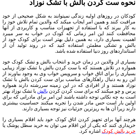
نحوه ست کردن بالش با تشک نوزاد
کودکان در روزهای اولیه زندگی نمی­توانند به شکل صحیحی از خود
مراقبت کنند و همین امر ایجاب می­کند که والدین تمام تلاش خود را
به کار ببرند که با استفاده از تجهیزات مناسب و کاربردی از آن­ها
محافظت کنند این امر زمانی که کودک در خواب به سر می­برد
اهمیت بسیاری دارد، به همین دلیل بهتر است برای کودک خود از
بالش و تشکی مطمئن استفاده کنید که در روند تولید آن از
استانداردهای روز دنیا استفاده شده باشد.
بسیاری از والدین در زمان خرید و انتخاب بالش و تشک کودک خود
همواره در تلاش هستند که با ست کردن بالش با تشک نوزاد زیبایی
بسیاری را برای اتاق خواب و سرویس خواب وی به وجود بیاورند از
این رو به دنبال راهکارهای مناسب برای ست کردن بالش با تشک
نوزاد هستند و از افرادی که در این زمینه سررشته دارند همواره
پرس و چو می­کنند که برای ست کردن کردن
بالش
با تشک نوزاد بهتر
است به چه نکاتی توجه داشته باشند این امر برای مادرانی که برای
اولین بار است حس مادر شدن را تجربه می­کنند حساسیت بیشتری
دارند زیرا آن ها به ریزترین جزئیات نیز توجه بسیاری دارند.
هرچند آن­ها برای تجهیز کردن اتاق کودک خود باید اقلام بسیاری را
خریداری کنند که یکی از این اقلام می توان به خرید سطل پوشک یا
خرید بالش کودک
اشاره کرد.