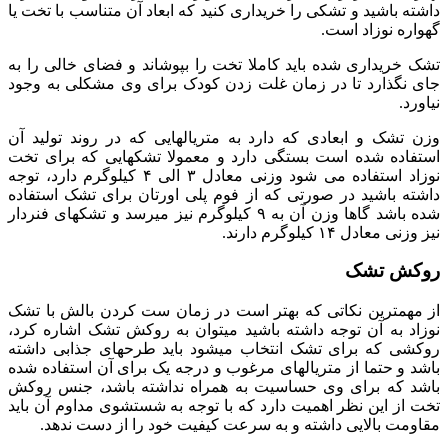
داشته باشید و تشکی را خریداری کنید که ابعاد آن متناسب با تخت یا
گهواره نوزاد است.
تشک خریداری شده باید کاملا تخت را بپوشاند و فضای خالی را به
جای نگذارد تا در زمان غلت زدن کودک برای وی مشکلی به وجود
نیاورد.
وزن تشک و ابعادی که دارد به متریال­هایی که در روند تولید آن
استفاده شده است بستگی دارد و معمولا تشک­هایی که برای تخت
نوزاد استفاده می شود وزنی معادل ۳ الی ۴ کیلوگرم دارد، توجه
داشته باشید در صورتی که از فوم پلی اورتان برای تشک استفاده
شده باشد گاها وزن آن به ۹ کیلوگرم نیز می­رسد و تشک­های فنردار
نیز وزنی معادل ۱۴ کیلوگرم دارند.
روکش تشک
از مهم­ترین نکاتی که بهتر است در زمان ست کردن بالش با تشک
نوزاد به آن توجه داشته باشید می­توان به روکش تشک اشاره کرد،
روکشی که برای تشک انتخاب می­شود باید طرح­های جذابی داشته
باشد و حتما از متریال­های مرغوب و درجه یک برای آن استفاده شده
باشد که برای وی حساسیت به همراه نداشته باشد، جنس روکش
تخت از این نظر اهمیت دارد که با توجه به شستشوی مداوم آن باید
مقاومت بالایی داشته و به سرعت کیفیت خود را از دست ندهد.