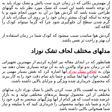
از مهم­ترین نکاتی که در زمان خرید ست بالش و تشک نوزاد باید به
آن توجه داشته باشید این است که تشک مورد نظر باید به گونه­ای
طراحی شده باشد که گردش هوا در آن به خوبی انجام شود و با
توجه به این­که کودک بیشتر زمان خود را بر روی آن می­گذراند باید از
گرم شدن سطح آن جلوگیری شود چرا که گرما می­تواند کودک را
کلافه کند.
گردش هوا مناسب سبب می­شود که کودک شما در زمان استفاده از
آن بهتر و راحت تر نفس بکشد.
مدل­های مختلف لحاف تشک نوزاد
همان­طور که در ابتدای مقاله نیز اشاره کردیم از مهم­ترین تجهیزاتی
که در زمان بدو تولد والدین باید به آن توجه بسیاری نشان دهند می­
توان به
لحاف تشک نوزاد
آن­ها اشاره کرد که نقش بسیار مهمی بر
کیفیت خواب آن­ها ایفا می­کند و حتما باید تمام دقت خود را به کار ببرند
که محصول خریداری شده ویژگی و مزایای بالایی داشته باشند.
با توجه به اهمیت بالای ست کردن بالش با تشک نوزاد دارد مدل­های
مختلفی از این محصول توسط برندهای مختلفی تولید و به بازار
عرضه شده است که هر کدام از آن­ها ویژگی­های منحصر به فرد خود را
دارند و شما باید بتوانید محصولی را خریداری کنید که با سلیقه و نیاز
شما همخوانی بالایی داشته باشد.