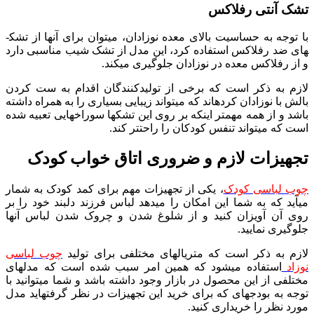
تشک آنتی رفلاکس
با توجه به حساسیت بالای معده نوزادان، می­توان برای آن­ها از تشک­
های ضد رفلاکس استفاده کرد، این مدل از تشک شیب مناسبی دارد
و از رفلاکس معده در نوزادان جلوگیری می­کند.
لازم به ذکر است که برخی از تولیدکنندگان اقدام به ست کردن
بالش با نوزادان کرده­اند که می­تواند زیبایی بسیاری را به همراه داشته
باشد و از همه مهم­تر این­که بر روی این تشک­ها سوراخ­هایی تعبیه شده
است که می­تواند تنفس کودکان را راحت­تر کند.
تجهیزات لازم و ضروری اتاق خواب کودک
چوب لباسی کودک
، یکی از تجهیزات مهم برای کمد کودک به شمار
می­آید که به شما این امکان را می­دهد لباس فرزند دلبند خود را بر
روی آن آویزان کنید و از شلوغ شدن و چروک شدن لباس آن­ها
جلوگیری نمایید.
لازم به ذکر است که متریال­های مختلفی برای تولید
چوب لباسی
نوزاد
استفاده می­شود که همین امر سبب شده است که مدل­های
مختلفی از این محصول در بازار وجود داشته باشد و شما می­توانید با
توجه به بودجه­ای که برای خرید این تجهیزات در نظر گرفته­اید مدل
مورد نظر را خریداری کنید.